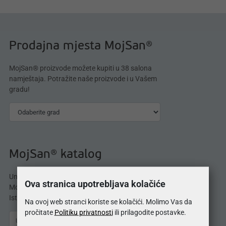
Prodajna mjesta MojSan®
MojSan® proizvode možete kupiti u 38 salona
namještaja. Potražite naše proizvode i u Vašem
gradu!
MojSan® katalog
Unesite svoju e-mail adresu i odmah dobijate
Ova stranica upotrebljava kolačiće
MojSan® katalog proizvoda direktno u svoj inbox.
Istražite ponudu madraca, kreveta, jastuka i više.
Na ovoj web stranci koriste se kolačići. Molimo Vas da
pročitate
Politiku privatnosti
ili prilagodite postavke.
Pošalji