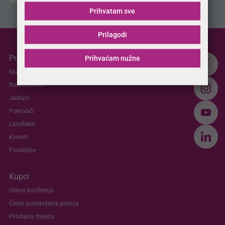
Prihvatam sve
Prilagodi
Proizvodi
Prihvaćam nužne
Madraci
Nadmadraci
Jastuci
Pokrivači
Latofleksi
Kreveti
Posteljine
Kupci
Uslovi korištenja
Često postavljana pitanja
Prodajna mjesta