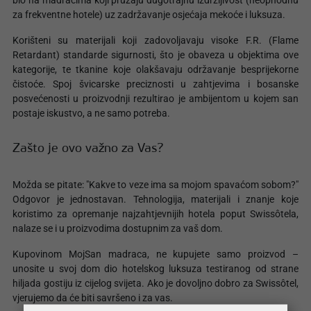
bio na madracima koji pružaju dugotrajnu izdržljivost (neophodnu
za frekventne hotele) uz zadržavanje osjećaja mekoće i luksuza.
Korišteni su materijali koji zadovoljavaju visoke F.R. (Flame
Retardant) standarde sigurnosti, što je obaveza u objektima ove
kategorije, te tkanine koje olakšavaju održavanje besprijekorne
čistoće. Spoj švicarske preciznosti u zahtjevima i bosanske
posvećenosti u proizvodnji rezultirao je ambijentom u kojem san
postaje iskustvo, a ne samo potreba.
Zašto je ovo važno za Vas?
Možda se pitate: "Kakve to veze ima sa mojom spavaćom sobom?"
Odgovor je jednostavan. Tehnologija, materijali i znanje koje
koristimo za opremanje najzahtjevnijih hotela poput Swissôtela,
nalaze se i u proizvodima dostupnim za vaš dom.
Kupovinom MojSan madraca, ne kupujete samo proizvod –
unosite u svoj dom dio hotelskog luksuza testiranog od strane
hiljada gostiju iz cijelog svijeta. Ako je dovoljno dobro za Swissôtel,
vjerujemo da će biti savršeno i za vas.