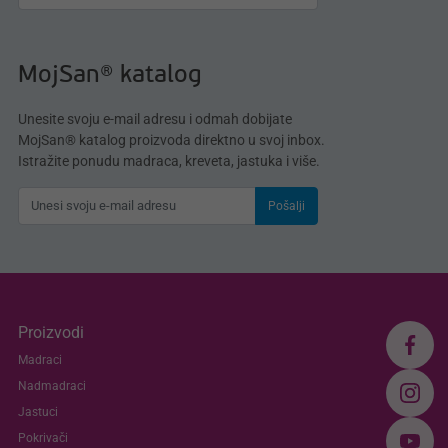
MojSan® katalog
Unesite svoju e-mail adresu i odmah dobijate
MojSan® katalog proizvoda direktno u svoj inbox.
Istražite ponudu madraca, kreveta, jastuka i više.
Pošalji
Proizvodi
Madraci
Nadmadraci
Jastuci
Pokrivači