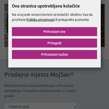
Ova stranica upotrebljava kolačiće
Na ovoj web stranci koriste se kolačići. Molimo Vas da
pročitate
Politiku privatnosti
ili prilagodite postavke.
Prihvatam sve
Prilagodi
Prihvaćam nužne
Prodajna mjesta MojSan®
MojSan® proizvode možete kupiti u 38 salona
namještaja. Potražite naše proizvode i u Vašem
gradu!