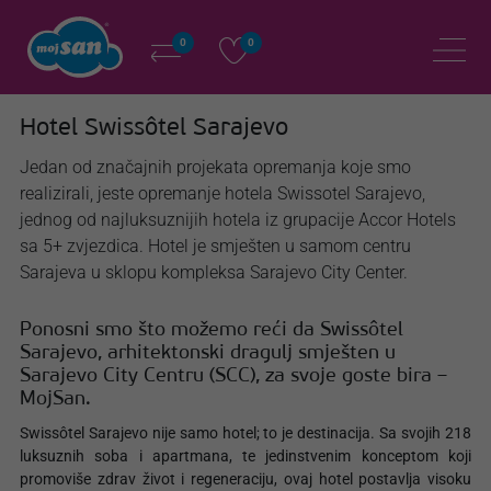
0
0
Hotel Swissôtel Sarajevo
Jedan od značajnih projekata opremanja koje smo
realizirali, jeste opremanje hotela Swissotel Sarajevo,
jednog od najluksuznijih hotela iz grupacije Accor Hotels
sa 5+ zvjezdica. Hotel je smješten u samom centru
Sarajeva u sklopu kompleksa Sarajevo City Center.
Ponosni smo što možemo reći da Swissôtel
Sarajevo, arhitektonski dragulj smješten u
Sarajevo City Centru (SCC), za svoje goste bira –
MojSan.
Swissôtel Sarajevo nije samo hotel; to je destinacija. Sa svojih 218
luksuznih soba i apartmana, te jedinstvenim konceptom koji
promoviše zdrav život i regeneraciju, ovaj hotel postavlja visoku