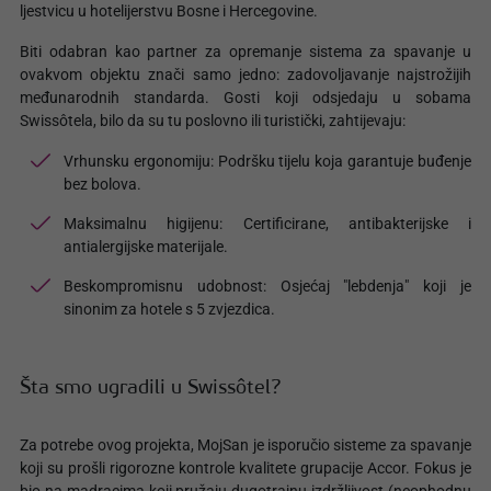
ljestvicu u hotelijerstvu Bosne i Hercegovine.
Biti odabran kao partner za opremanje sistema za spavanje u
ovakvom objektu znači samo jedno: zadovoljavanje najstrožijih
međunarodnih standarda. Gosti koji odsjedaju u sobama
Swissôtela, bilo da su tu poslovno ili turistički, zahtijevaju:
Vrhunsku ergonomiju: Podršku tijelu koja garantuje buđenje
bez bolova.
Maksimalnu higijenu: Certificirane, antibakterijske i
antialergijske materijale.
Beskompromisnu udobnost: Osjećaj "lebdenja" koji je
sinonim za hotele s 5 zvjezdica.
Šta smo ugradili u Swissôtel?
Za potrebe ovog projekta, MojSan je isporučio sisteme za spavanje
koji su prošli rigorozne kontrole kvalitete grupacije Accor. Fokus je