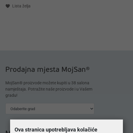
Lista želja
Prodajna mjesta MojSan®
MojSan® proizvode možete kupiti u 38 salona
namještaja. Potražite naše proizvode i u Vašem
gradu!
Ova stranica upotrebljava kolačiće