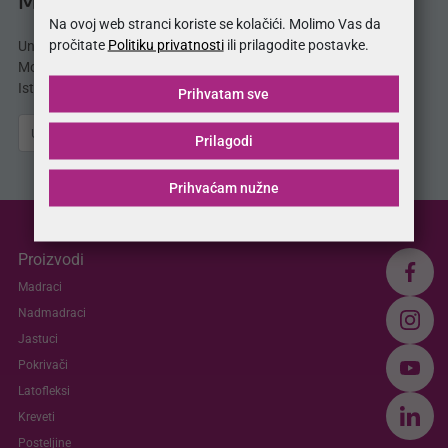
MojSan® katalog
Na ovoj web stranci koriste se kolačići. Molimo Vas da
pročitate
Politiku privatnosti
ili prilagodite postavke.
Unesite svoju e-mail adresu i odmah dobijate
MojSan® katalog proizvoda direktno u svoj inbox.
Istražite ponudu madraca, kreveta, jastuka i više.
Prihvatam sve
Pošalji
Prilagodi
Prihvaćam nužne
Proizvodi
Madraci
Nadmadraci
Jastuci
Pokrivači
Latofleksi
Kreveti
Posteljine