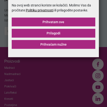
MojSan® katalog
Na ovoj web stranci koriste se kolačići. Molimo Vas da
pročitate
Politiku privatnosti
ili prilagodite postavke.
Unesite svoju e-mail adresu i odmah dobijate
MojSan® katalog proizvoda direktno u svoj inbox.
Istražite ponudu madraca, kreveta, jastuka i više.
Prihvatam sve
Pošalji
Prilagodi
Prihvaćam nužne
Proizvodi
Madraci
Nadmadraci
Jastuci
Pokrivači
Latofleksi
Kreveti
Posteljine