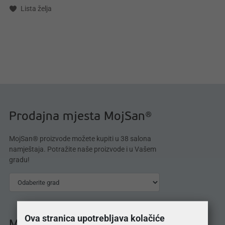
Lista želja
Prodajna mjesta MojSan®
MojSan® proizvode možete kupiti u 38 salona
namještaja. Potražite naše proizvode i u Vašem
gradu!
Ova stranica upotrebljava kolačiće