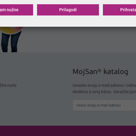
ćam nužne
Prilagodi
Prihvat
MojSan® katalog
žite naše
Unesite svoju e-mail adresu i od
direktno u svoj inbox. Istražite p