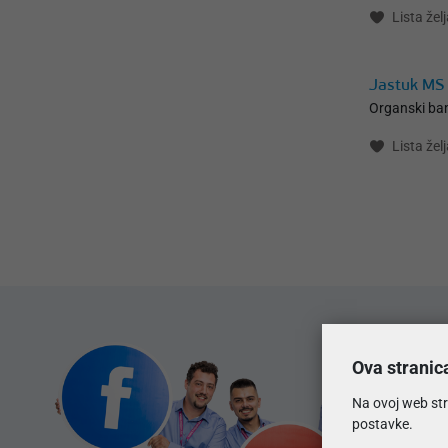
Lista želj
Jastuk MS
Organski b
Lista želj
Ova stranic
Na ovoj web str
postavke.