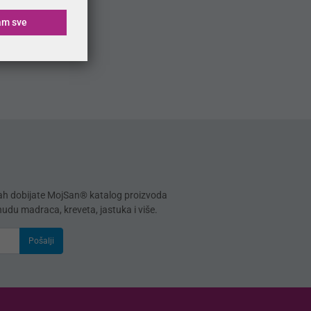
am sve
mah dobijate MojSan® katalog proizvoda
onudu madraca, kreveta, jastuka i više.
Pošalji