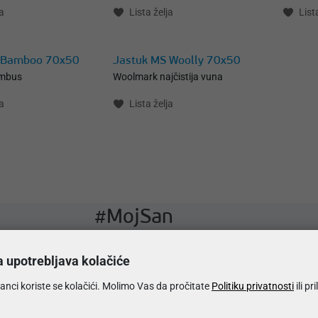
a
Lista želja
List
 Bamboo 70x50
Jastuk MS Woolly 70x50
ambus
Woolmark najčistija vuna
a
Lista želja
#MojSan
Zapratite nas na društvenim mrežama.
a upotrebljava kolačiće
anci koriste se kolačići. Molimo Vas da pročitate
Politiku privatnosti
ili pr