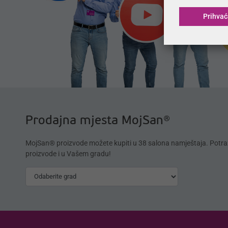
Prihva
Prodajna mjesta MojSan®
MojSan® proizvode možete kupiti u 38 salona namještaja. Potra
proizvode i u Vašem gradu!