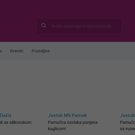
i
Kreveti
Posteljine
Dalia
Jastuk MS Pamuk
Jastuk
uk sa silikonskom
Pamučna navlaka punjena
Pamučn
kuglicom!
sa vune