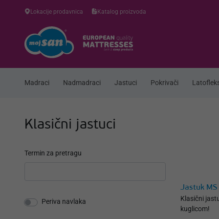
Lokacije prodavnica
Katalog proizvoda
Madraci
Nadmadraci
Jastuci
Pokrivači
Latofleks
Klasični jastuci
Termin za pretragu
Jastuk MS 
Klasični jast
Periva navlaka
kuglicom!