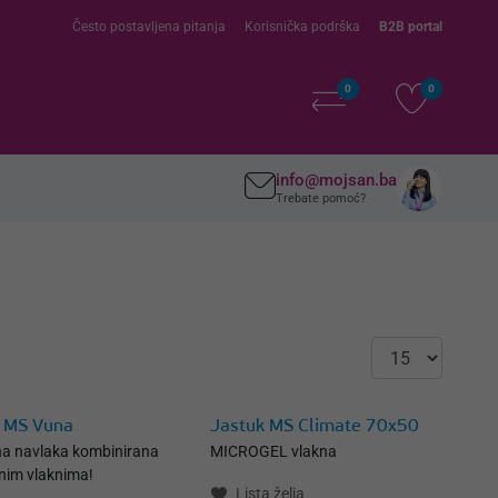
Često postavljena pitanja
Korisnička podrška
B2B portal
0
0
info@mojsan.ba
Trebate pomoć?
 MS Vuna
Jastuk MS Climate 70x50
a navlaka kombinirana
MICROGEL vlakna
nim vlaknima!
Lista želja