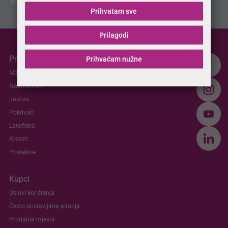
Prihvatam sve
Prilagodi
Proizvodi
Prihvaćam nužne
Madraci
Nadmadraci
Jastuci
Pokrivači
Latofleksi
Kreveti
Posteljine
Kupci
Uslovi korištenja
Često postavljana pitanja
Prodajna mjesta