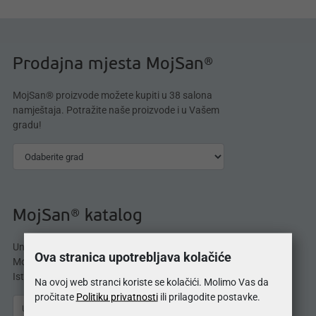
Prodajna mjesta MojSan®
MojSan® proizvode možete kupiti u 38 salona
namještaja. Potražite naše proizvode i u Vašem
gradu!
MojSan® katalog
Unesite svoju e-mail adresu i odmah dobijate
Ova stranica upotrebljava kolačiće
MojSan® katalog proizvoda direktno u svoj inbox.
Istražite ponudu madraca, kreveta, jastuka i više.
Na ovoj web stranci koriste se kolačići. Molimo Vas da
pročitate
Politiku privatnosti
ili prilagodite postavke.
Pošalji