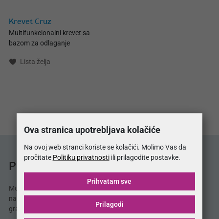
Krevet Cruz
Multifunkcionalni krevet sa
bazom za odlaganje
Lista želja
Ova stranica upotrebljava kolačiće
Na ovoj web stranci koriste se kolačići. Molimo Vas da
pročitate
Politiku privatnosti
ili prilagodite postavke.
Prodajna mjesta MojSan®
Prihvatam sve
MojSan® proizvode možete kupiti u 38 salona
namještaja. Potražite naše proizvode i u Vašem
Prilagodi
gradu!