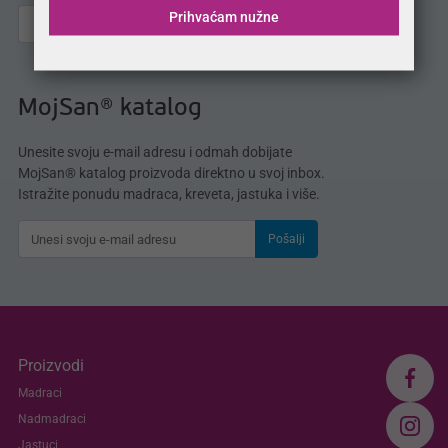
Prihvaćam nužne
MojSan® katalog
Unesite svoju e-mail adresu i odmah dobijate
MojSan® katalog proizvoda direktno u svoj inbox.
Istražite ponudu madraca, kreveta, jastuka i više.
Pošalji
Proizvodi
Madraci
Nadmadraci
Jastuci