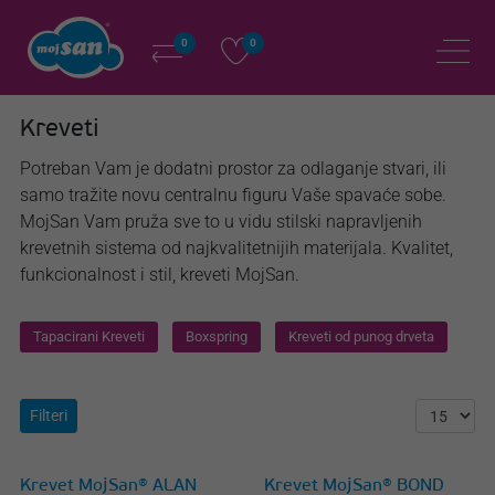
0
0
Kreveti
Potreban Vam je dodatni prostor za odlaganje stvari, ili
samo tražite novu centralnu figuru Vaše spavaće sobe.
MojSan Vam pruža sve to u vidu stilski napravljenih
krevetnih sistema od najkvalitetnijih materijala. Kvalitet,
funkcionalnost i stil, kreveti MojSan.
Tapacirani Kreveti
Boxspring
Kreveti od punog drveta
Filteri
Krevet MojSan® ALAN
Krevet MojSan® BOND