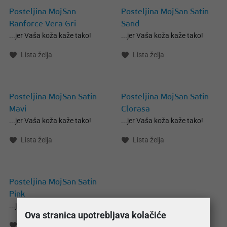
Posteljina MojSan
Posteljina MojSan Satin
Ranforce Vera Gri
Sand
...jer Vaša koža kaže tako!
...jer Vaša koža kaže tako!
Lista želja
Lista želja
Posteljina MojSan Satin
Posteljina MojSan Satin
Mavi
Clorasa
...jer Vaša koža kaže tako!
...jer Vaša koža kaže tako!
Lista želja
Lista želja
Posteljina MojSan Satin
Pink
...jer Vaša koža kaže tako!
Ova stranica upotrebljava kolačiće
Lista želja