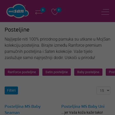
0
0
Posteljine
Najljepše niti 100% prirodnog pamuka su utkane u MojSan
kolekciju posteljina. Birajte između Ranforce premium
pamučnih posteljina i Saten kolekcije. Vaše tijelo
zaslužuje samo najnježniji dodir. Uskoči u prirodu!
Ranforce posteljine
Satin posteljine
Baby posteljine
Post
Filteri
Posteljina MS Baby
Posteljina MS Baby Uni
...jer Vaša koža kaže tako!
Seaman