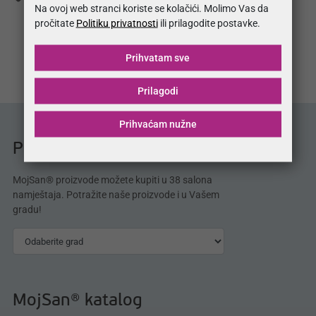
Na ovoj web stranci koriste se kolačići. Molimo Vas da
pročitate
Politiku privatnosti
ili prilagodite postavke.
Prihvatam sve
Prilagodi
Prihvaćam nužne
Prodajna mjesta MojSan®
MojSan® proizvode možete kupiti u 38 salona
namještaja. Potražite naše proizvode i u Vašem
gradu!
MojSan® katalog