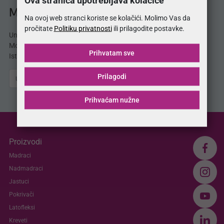
MojSan® katalog
Na ovoj web stranci koriste se kolačići. Molimo Vas da
pročitate
Politiku privatnosti
ili prilagodite postavke.
Unesite svoju e-mail adresu i odmah dobijate
MojSan® katalog proizvoda direktno u svoj inbox.
Prihvatam sve
Istražite ponudu madraca, kreveta, jastuka i više.
Prilagodi
Pošalji
Prihvaćam nužne
Proizvodi
Madraci
Nadmadraci
Jastuci
Pokrivači
Latofleksi
Kreveti