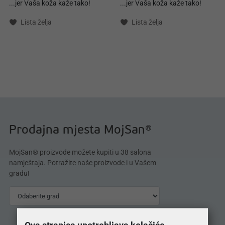
...jer Vaša koža kaže tako!
...jer Vaša koža kaže tako!
Lista želja
Lista želja
Prodajna mjesta MojSan®
MojSan® proizvode možete kupiti u 38 salona
namještaja. Potražite naše proizvode i u Vašem
gradu!
Ova stranica upotrebljava kolačiće