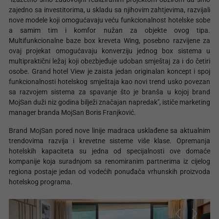
zajedno sa investitorima, u skladu sa njihovim zahtjevima, razvijali
nove modele koji omogućavaju veću funkcionalnost hotelske sobe
a samim tim i komfor nužan za objekte ovog tipa.
Multifunkcionalne baze box kreveta Wing, posebno razvijene za
ovaj projekat omogućavaju konverziju jednog box sistema u
multipraktični ležaj koji obezbjeđuje udoban smještaj za i do četiri
osobe. Grand hotel View je zaista jedan originalan koncept i spoj
funkcionalnosti hotelskog smještaja kao novi trend usko povezan
sa razvojem sistema za spavanje što je branša u kojoj brand
MojSan duži niz godina bilježi značajan napredak", ističe marketing
manager branda MojSan Boris Franjković.
Brand MojSan pored nove linije madraca usklađene sa aktualnim
trendovima razvija i krevetne sisteme više klase. Opremanja
hotelskih kapaciteta su jedna od specijalnosti ove domaće
kompanije koja suradnjom sa renomiranim partnerima iz cijelog
regiona postaje jedan od vodećih ponuđača vrhunskih proizvoda
hotelskog programa.