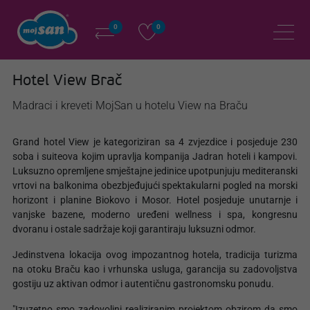
0
0
Hotel View Brač
Madraci i kreveti MojSan u hotelu View na Braču
Grand hotel View je kategoriziran sa 4 zvjezdice i posjeduje 230
soba i suiteova kojim upravlja kompanija Jadran hoteli i kampovi.
Luksuzno opremljene smještajne jedinice upotpunjuju mediteranski
vrtovi na balkonima obezbjeđujući spektakularni pogled na morski
horizont i planine Biokovo i Mosor. Hotel posjeduje unutarnje i
vanjske bazene, moderno uređeni wellness i spa, kongresnu
dvoranu i ostale sadržaje koji garantiraju luksuzni odmor.
Jedinstvena lokacija ovog impozantnog hotela, tradicija turizma
na otoku Braču kao i vrhunska usluga, garancija su zadovoljstva
gostiju uz aktivan odmor i autentičnu gastronomsku ponudu.
"Izuzetno smo zadovoljni realiziranim projektom obzirom da smo