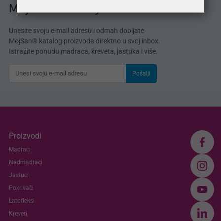
MojSan® katalog
Unesite svoju e-mail adresu i odmah dobijate
MojSan® katalog proizvoda direktno u svoj inbox.
Istražite ponudu madraca, kreveta, jastuka i više.
Pošalji
Proizvodi
Madraci
Nadmadraci
Jastuci
Pokrivači
Latofleksi
Kreveti