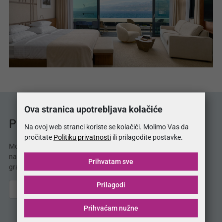
Ova stranica upotrebljava kolačiće
Prodajna mjesta MojSan®
Na ovoj web stranci koriste se kolačići. Molimo Vas da
pročitate
Politiku privatnosti
ili prilagodite postavke.
MojSan® proizvode možete kupiti u 38 salona
namještaja. Potražite naše proizvode i u Vašem
Prihvatam sve
gradu!
Prilagodi
Prihvaćam nužne