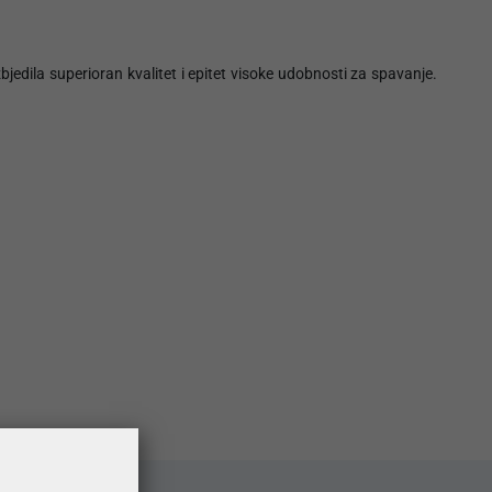
dila superioran kvalitet i epitet visoke udobnosti za spavanje.