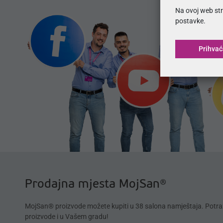
Na ovoj web str
postavke.
Prihva
Prodajna mjesta MojSan®
MojSan® proizvode možete kupiti u 38 salona namještaja. Potra
proizvode i u Vašem gradu!