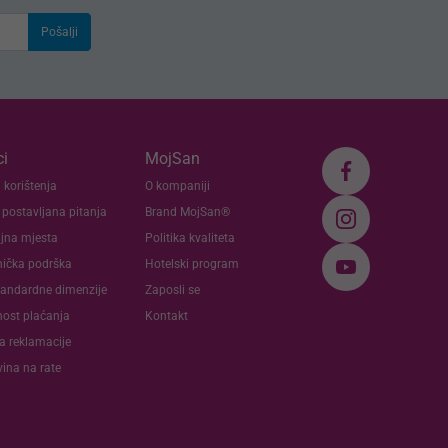
Pošalji
i
MojSan
 korištenja
O kompaniji
 postavljana pitanja
Brand MojSan®
jna mjesta
Politika kvaliteta
nička podrška
Hotelski program
andardne dimenzije
Zaposli se
nost plaćanja
Kontakt
va reklamacije
ina na rate