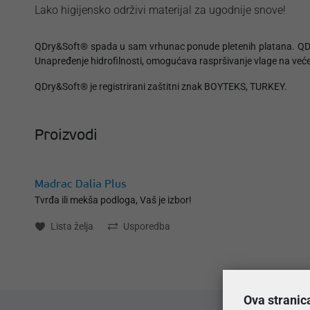
Lako higijensko održivi materijal za ugodnije snove!
QDry&Soft® spada u sam vrhunac ponude pletenih platana. QDry&S
Unapređenje hidrofilnosti, omogućava raspršivanje vlage na veće 
QDry&Soft® je registrirani zaštitni znak BOYTEKS, TURKEY.
Proizvodi
Madrac Dalia Plus
Tvrđa ili mekša podloga, Vaš je izbor!
Lista želja
Usporedba
Ova stranic