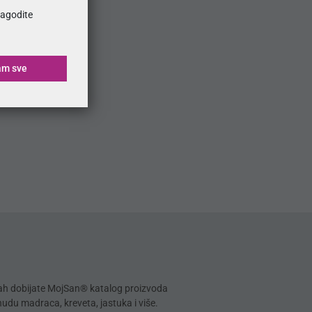
ilagodite
am sve
mah dobijate MojSan® katalog proizvoda
onudu madraca, kreveta, jastuka i više.