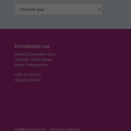
Kontaktirajte nas
Delibašić poliuretani d.o.o.
Ćatići bb, 72240 Kakanj
Bosna i Hercegovina
+387 32 550 061
info@mojsan.ba
Politika privatnosti
Postavke kolačića