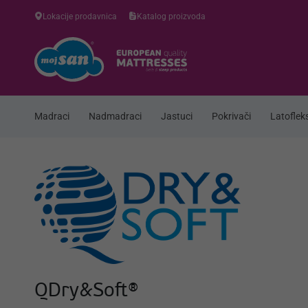
Lokacije prodavnica
Katalog proizvoda
Madraci
Nadmadraci
Jastuci
Pokrivači
Latofleks
QDry&Soft®