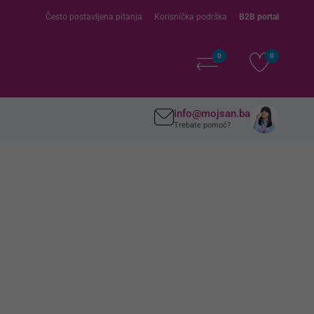
Često postavljena pitanja
Korisnička podrška
B2B portal
0
0
info@mojsan.ba
Trebate pomoć?