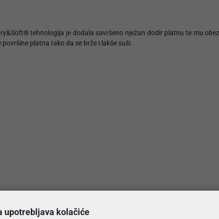
oft® tehnologija je dodala savršeno nježan dodir platnu te mu obezbje
površine platna tako da se brže i lakše suši.
a upotrebljava kolačiće
#MojSan