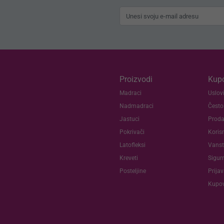
Proizvodi
Kupc
Madraci
Uslovi
Nadmadraci
Često
Jastuci
Proda
Pokrivači
Koris
Latofleksi
Vanst
Kreveti
Sigur
Posteljine
Prija
Kupov