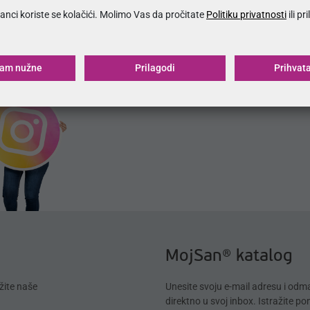
anci koriste se kolačići. Molimo Vas da pročitate
Politiku privatnosti
ili pr
Zapratite nas na društvenim mrežama.
ćam nužne
Prilagodi
Prihvat
MojSan® katalog
žite naše
Unesite svoju e-mail adresu i od
direktno u svoj inbox. Istražite p