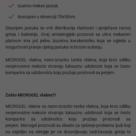
izuetno mekan jastuk,
dostupan u dimenziji 70x50cm.
Disanjem jastuka se vrši distribucija vlažnosti i spriječava razvoj
grinja i bakterija. Ovaj antialergijski proizvod sa ultra mekanim
platnom ima još jednu izuzetnu karakeristiku koja se ogleda u
mogućnosti pranja cijelog jastuka te brzom sušenju.
MICROGEL vlakna, nano-izrazito tanka vlakna, koja kroz odliku
nevjerovatne mekoće stvaraju luksuznu udobnost koja se često
komparira sa udobnošću koju pružaju proizvodi sa perjem.
Zašto MICROGEL vlakna?!
MICROGEL vlakna su nano-izrazito tanka vlakna, koja kroz odliku
nevjerovatne mekoće stvaraju luksuznu udobnost koja se često
komparira sa udobnošću koju pružaju proizvodi sa
perjem. Microgel proizvodi su idealni za rješenje problema ljudi koji
su osjetljivi na alergije jer ne dozvoljavaju zadržavanje grinja te