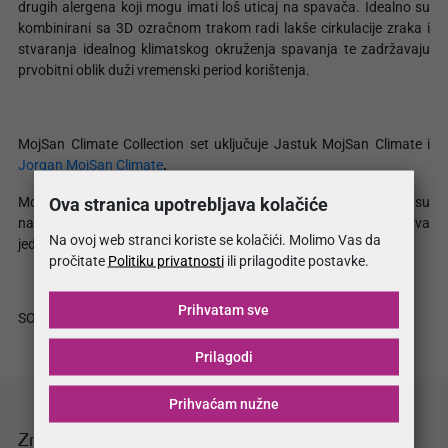
drugih alergena koji mogu imati loš uticaj na spavača. Idealno su
kombinirani sa 3D ozračnom trakom radi lakše cirkulacije zraka i
stvaranja idealnog klimatskog okruženja spavanja te zadržavaju
prvobitni oblik duži vremenski period korištenja.
MojSan Climate Collection set uključuje Jastuk MojSan Climate i
Jorgan MojSan Climate
.
Ova stranica upotrebljava kolačiće
MojSan Climate collection proizvodi atraktivnog dizajna su
nadograđeni adekvatnim pakovanjem kojim se omogućava
Na ovoj web stranci koriste se kolačići. Molimo Vas da
jednostavna i sigurna manipulacija istim.
pročitate
Politiku privatnosti
ili prilagodite postavke.
Prihvatam sve
SO
fresh
SO
clean
...
Prilagodi
Prihvaćam nužne
Značajke proizvoda