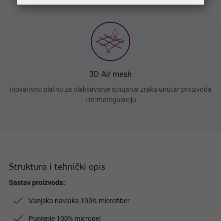
3D Air mesh
Inovativno platno za olakšavanje strujanja zraka unutar proizvoda
i termoregulaciju
Struktura i tehnički opis
Sastav proizvoda:
Vanjska navlaka 100% microfiber
Punjenje 100% microgel