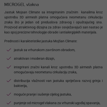
MICROGEL vlakna
Jastuk Mojsan Climate sa integriranim zračnim kanalima kroz
upotrebu 3D airmesh platna omogućava neometanu cirkulaciju
zraka što je jedan od preduslova zdravog i opuštajućeg sna.
Proizvod atraktivnog dizajna za zdrav osvježavajući san nastao je
kao spoj precizne tehnologije obrade i antialergijskih materijala.
Prednosti i karakteristike jastuka MojSan Climate:
jastuk sa vrhunskom završnom obradom,
atraktivan i moderan dizajn,
integrirani zračni kanali kroz upotrebu 3D airmesh platna
omogućavaju neometanu cirkulaciju zraka,
distribucija vlažnosti van jastuka spriječava razvoj grinja i
bakterija,
moguće pranje i sušenje cijelog jastuka,
punjenje od microgel vlakana za vrhunski ugođaj spavanja,