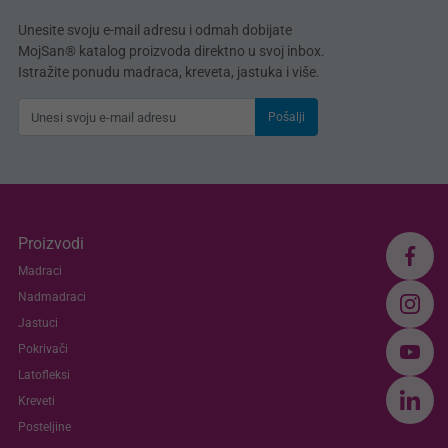
Unesite svoju e-mail adresu i odmah dobijate
MojSan® katalog proizvoda direktno u svoj inbox.
Istražite ponudu madraca, kreveta, jastuka i više.
Pošalji
Proizvodi
Madraci
Nadmadraci
Jastuci
Pokrivači
Latofleksi
Kreveti
Posteljine