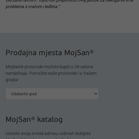
održava ravnim. Toplo bih preporučio ovaj jastuk za nekoga ko ima
problema s vratom i leđima.“
Prodajna mjesta MojSan®
MojSan® proizvode možete kupiti u 38 salona
namještaja. Potražite naše proizvode i u Vašem
gradu!
MojSan® katalog
Unesite svoju e-mail adresu i odmah dobijate