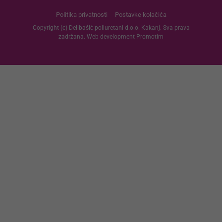
Politika privatnosti
Postavke kolačića
Copyright (c) Delibašić poliuretani d.o.o. Kakanj. Sva prava
zadržana. Web development
Promotim