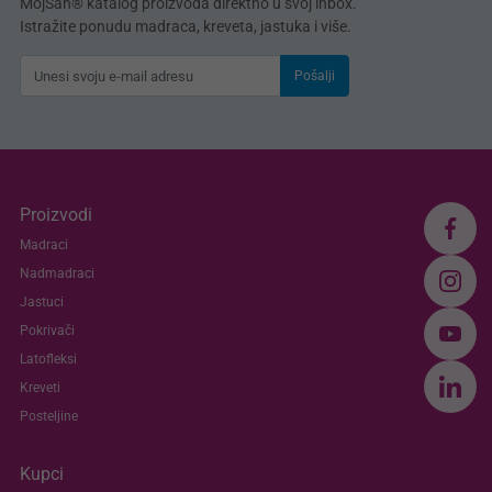
MojSan® katalog proizvoda direktno u svoj inbox.
Istražite ponudu madraca, kreveta, jastuka i više.
Pošalji
Proizvodi
Madraci
Nadmadraci
Jastuci
Pokrivači
Latofleksi
Kreveti
Posteljine
Kupci