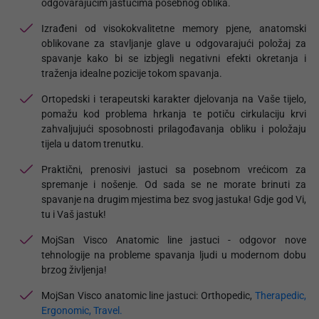
odgovarajućim jastucima posebnog oblika.
Izrađeni od visokokvalitetne memory pjene, anatomski
oblikovane za stavljanje glave u odgovarajući položaj za
spavanje kako bi se izbjegli negativni efekti okretanja i
traženja idealne pozicije tokom spavanja.
Ortopedski i terapeutski karakter djelovanja na Vaše tijelo,
pomažu kod problema hrkanja te potiču cirkulaciju krvi
zahvaljujući sposobnosti prilagođavanja obliku i položaju
tijela u datom trenutku.
Praktični, prenosivi jastuci sa posebnom vrećicom za
spremanje i nošenje. Od sada se ne morate brinuti za
spavanje na drugim mjestima bez svog jastuka! Gdje god Vi,
tu i Vaš jastuk!
MojSan Visco Anatomic line jastuci - odgovor nove
tehnologije na probleme spavanja ljudi u modernom dobu
brzog življenja!
MojSan Visco anatomic line jastuci: Orthopedic,
Therapedic,
Ergonomic,
Travel.