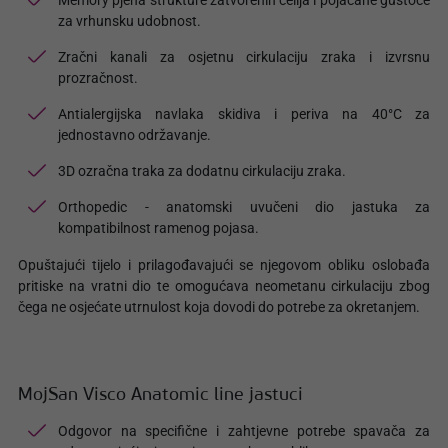
Memory pjena strukture zatvorenih ćelija i pojačane gustoće
za vrhunsku udobnost.
Zračni kanali za osjetnu cirkulaciju zraka i izvrsnu
prozračnost.
Antialergijska navlaka skidiva i periva na 40°C za
jednostavno održavanje.
3D ozračna traka za dodatnu cirkulaciju zraka.
Orthopedic - anatomski uvučeni dio jastuka za
kompatibilnost ramenog pojasa.
Opuštajući tijelo i prilagođavajući se njegovom obliku oslobađa
pritiske na vratni dio te omogućava neometanu cirkulaciju zbog
čega ne osjećate utrnulost koja dovodi do potrebe za okretanjem.
MojSan Visco Anatomic line jastuci
Odgovor na specifične i zahtjevne potrebe spavača za