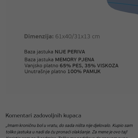
Komentari zadovoljnih kupaca
„Imam kroničnu bol u vratu, do sada ništa nije djelovalo. Kupio sam
toliko jastuka u nadi da ću pronaći olakšanje. Za mene je ovo taj!