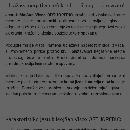
Ublažava negativne efekte hroničnog bola u vratu!
Jastuk MojSan Visco ORTHOPEDIC
izrađen od visokokvalitetne
memory pjene, anatomski oblikovane za stavljanje glave u
odgovarajući položaj za spavanje kako bi se izbjegli negativni efekti
okretanja i traženja idealne pozicije tokom spavanja.
Podupire mišiće vrata i ramena, ublažava napetost mišića i živaca,
a istovremeno potiče protok krvi ublažavajući negativne efekte
hroničnog bola u vratu. Pruža dodatnu udobnost čuvajući
prirodnu krivulju kičme tokom spavanja.
Minimalizira pritiske na tijelo spavača zahvaljujući vrhunskoj
memory pjeni i temperaturnoj prilagodljivosti materijala od kojeg je
izrađen. Pomaže kod problema hrkanja pozicionirajući glavu u
idealan položaj za nesmetanu cirkulaciju zraka i normalno disanje.
Karakteristike jastuk MojSan Visco ORTHOPEDIC: