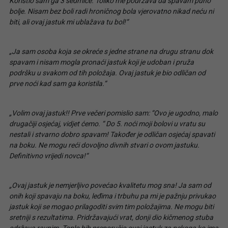
Koristio sam ga 3 sedmice. Toliko me podržava da spavam puno
bolje. Nisam bez boli radi hroničnog bola vjerovatno nikad neću ni
biti, ali ovaj jastuk mi ublažava tu bol!“
„Ja sam osoba koja se okreće s jedne strane na drugu stranu dok
spavam i nisam mogla pronaći jastuk koji je udoban i pruža
podršku u svakom od tih položaja. Ovaj jastuk je bio odličan od
prve noći kad sam ga koristila.“
„Volim ovaj jastuk!! Prve večeri pomislio sam: “Ovo je ugodno, malo
drugačiji osjećaj, vidjet ćemo. “ Do 5. noći moji bolovi u vratu su
nestali i stvarno dobro spavam! Također je odličan osjećaj spavati
na boku. Ne mogu reći dovoljno divnih stvari o ovom jastuku.
Definitivno vrijedi novca!“
„Ovaj jastuk je nemjerljivo povećao kvalitetu mog sna! Ja sam od
onih koji spavaju na boku, leđima i trbuhu pa mi je pažnju privukao
jastuk koji se mogao prilagoditi svim tim položajima. Ne mogu biti
sretniji s rezultatima. Pridržavajući vrat, donji dio kičmenog stuba