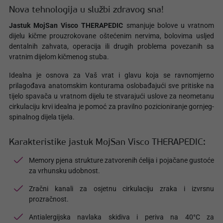
Nova tehnologija u službi zdravog sna!
Jastuk MojSan Visco THERAPEDIC
smanjuje bolove u vratnom
dijelu kičme prouzrokovane oštećenim nervima, bolovima usljed
dentalnih zahvata, operacija ili drugih problema povezanih sa
vratnim dijelom kičmenog stuba.
Idealna je osnova za Vaš vrat i glavu koja se ravnomjerno
prilagođava anatomskim konturama oslobađajući sve pritiske na
tijelo spavača u vratnom dijelu te stvarajući uslove za neometanu
cirkulaciju krvi idealna je pomoć za pravilno pozicioniranje gornjeg-
spinalnog dijela tijela.
Karakteristike jastuk MojSan Visco THERAPEDIC:
Memory pjena strukture zatvorenih ćelija i pojačane gustoće
za vrhunsku udobnost.
Zračni kanali za osjetnu cirkulaciju zraka i izvrsnu
prozračnost.
Antialergijska navlaka skidiva i periva na 40°C za