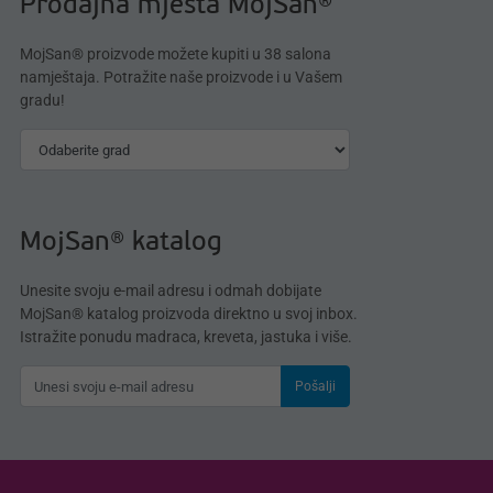
Prodajna mjesta MojSan®
MojSan® proizvode možete kupiti u 38 salona
namještaja. Potražite naše proizvode i u Vašem
gradu!
MojSan® katalog
Unesite svoju e-mail adresu i odmah dobijate
MojSan® katalog proizvoda direktno u svoj inbox.
Istražite ponudu madraca, kreveta, jastuka i više.
Pošalji