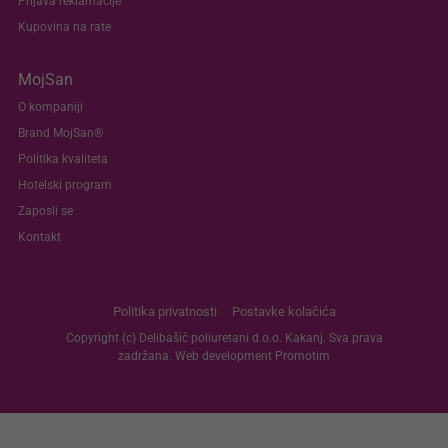
Prijava reklamacije
Kupovina na rate
MojSan
O kompaniji
Brand MojSan®
Politika kvaliteta
Hotelski program
Zaposli se
Kontakt
Politika privatnosti
Postavke kolačića
Copyright (c) Delibašić poliuretani d.o.o. Kakanj. Sva prava
zadržana. Web development
Promotim