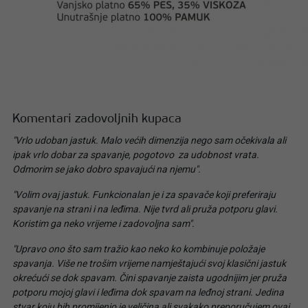
Komentari zadovoljnih kupaca
"Vrlo udoban jastuk. Malo većih dimenzija nego sam očekivala ali
ipak vrlo dobar za spavanje, pogotovo za udobnost vrata.
Odmorim se jako dobro spavajući na njemu".
"Volim ovaj jastuk. Funkcionalan je i za spavače koji preferiraju
spavanje na strani i na leđima. Nije tvrd ali pruža potporu glavi.
Koristim ga neko vrijeme i zadovoljna sam".
"Upravo ono što sam tražio kao neko ko kombinuje položaje
spavanja. Više ne trošim vrijeme namještajući svoj klasični jastuk
okrećući se dok spavam. Čini spavanje zaista ugodnijim jer pruža
potporu mojoj glavi i leđima dok spavam na leđnoj strani. Jedina
stvar koju bih promijenio je veličina ali svakako preporučujem ovaj