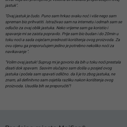
jastuk".
"Ovaj jastuk je čudo. Puno sam hrkao svaku noć i više nego sam
spreman bio prihvatiti. Istraživao sam na internetu i odmah sam se
odlučio za ovaj oblik jastuka. Neko vrijeme sam ga koristio i
spavanje mi se zaista popravilo. Prije sam bio budan i do 20min u
toku noći a sada osjećam prednosti korištenja ovog proizvoda. Za
ovu cijenu ga preporučujem jedino je potrebno nekoliko noći za
navikavanje ".
"Volim ovaj jastuk! Suprug mi je govorio da bih u toku noći prestala
disati dok spavam. Sasvim slučajno sam došla u posjed ovog
jastuka i počela sam spavati odlično. da li je to zbog jastuka, ne
znam, ali definitvno sam osjetila razliku nakon korištenja ovog
proizvoda. Usudila bih se preporučiti"!