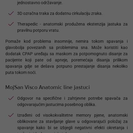
jednostavno održavanje.
3D ozračna traka za dodatnu cirkulaciju zraka.
Therapedic - anatomski produžena ekstenzija jastuka za
pravilnu potporu vratu.
Pomaže kod problema insomnije, nemira tokom spavanja i
glavobolja povezanih sa problemima sna. Može koristiti kao
dodatak CPAP uređaju sa maskom za potpomognuto disanje za
pacijente koji pate od apneje, poremećaja disanja prilikom
spavanja gdje se dešava potpuno prestajanje disanja nekoliko
puta tokom noći.
MojSan Visco Anatomic line jastuci
Odgovor na specifične i zahtjevne potrebe spavača za
odgovarajućim jastucima posebnog oblika.
Izrađeni od visokokvalitetne memory pjene, anatomski
oblikovane za stavljanje glave u odgovarajući položaj za
spavanje kako bi se izbjegli negativni efekti okretanja i