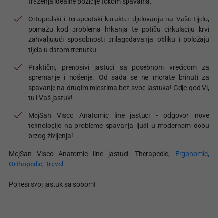
traženja idealne pozicije tokom spavanja.
Ortopedski i terapeutski karakter djelovanja na Vaše tijelo,
pomažu kod problema hrkanja te potiču cirkulaciju krvi
zahvaljujući sposobnosti prilagođavanja obliku i položaju
tijela u datom trenutku.
Praktični, prenosivi jastuci sa posebnom vrećicom za
spremanje i nošenje. Od sada se ne morate brinuti za
spavanje na drugim mjestima bez svog jastuka! Gdje god Vi,
tu i Vaš jastuk!
MojSan Visco Anatomic line jastuci - odgovor nove
tehnologije na probleme spavanja ljudi u modernom dobu
brzog življenja!
MojSan Visco Anatomic line jastuci: Therapedic,
Ergonomic,
Orthopedic,
Travel.
Ponesi svoj jastuk sa sobom!