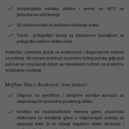
Antialergijska navlaka skidiva i periva na 40°C za
jednostavno održavanje.
3D ozračna traka za dodatnu cirkulaciju zraka.
Travel - prilagodljivi kanap sa plastičnom stezaljkom za
prilagodbu veličini i obliku vrata.
Praktičan i prenosiv jastuk sa kvalitetnom i dugotrajnom torbom
za nošenje. Ne morate se brinuti za prenos Vašeg jastuka gdje god
putovali jer ovaj jastuk dolazi sa nevedenom torbom za praktično
smještanje i nošenje.
MojSan Visco Anatomic line jastuci
Odgovor na specifične i zahtjevne potrebe spavača za
odgovarajućim jastucima posebnog oblika.
Izrađeni od visokokvalitetne memory pjene, anatomski
oblikovane za stavljanje glave u odgovarajući položaj za
spavanje kako bi se izbjegli negativni efekti okretanja i