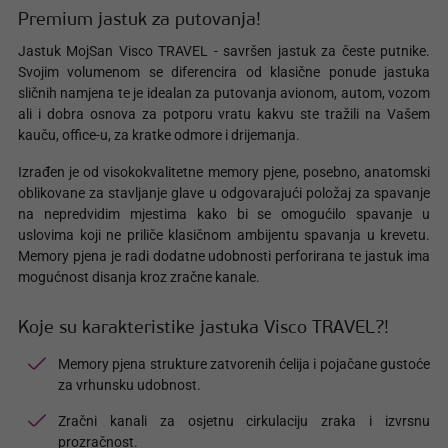
Premium jastuk za putovanja!
Jastuk MojSan Visco TRAVEL - savršen jastuk za česte putnike.
Svojim volumenom se diferencira od klasične ponude jastuka
sličnih namjena te je idealan za putovanja avionom, autom, vozom
ali i dobra osnova za potporu vratu kakvu ste tražili na Vašem
kauču, office-u, za kratke odmore i drijemanja.
Izrađen je od visokokvalitetne memory pjene, posebno, anatomski
oblikovane za stavljanje glave u odgovarajući položaj za spavanje
na nepredvidim mjestima kako bi se omogućilo spavanje u
uslovima koji ne priliče klasičnom ambijentu spavanja u krevetu.
Memory pjena je radi dodatne udobnosti perforirana te jastuk ima
mogućnost disanja kroz zračne kanale.
Koje su karakteristike jastuka Visco TRAVEL?!
Memory pjena strukture zatvorenih ćelija i pojačane gustoće
za vrhunsku udobnost.
Zračni kanali za osjetnu cirkulaciju zraka i izvrsnu
prozračnost.