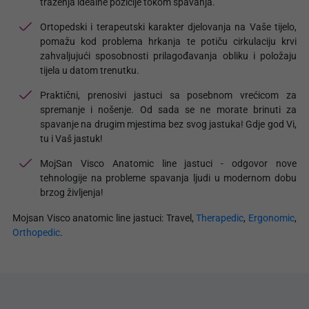
traženja idealne pozicije tokom spavanja.
Ortopedski i terapeutski karakter djelovanja na Vaše tijelo,
pomažu kod problema hrkanja te potiču cirkulaciju krvi
zahvaljujući sposobnosti prilagođavanja obliku i položaju
tijela u datom trenutku.
Praktični, prenosivi jastuci sa posebnom vrećicom za
spremanje i nošenje. Od sada se ne morate brinuti za
spavanje na drugim mjestima bez svog jastuka! Gdje god Vi,
tu i Vaš jastuk!
MojSan Visco Anatomic line jastuci - odgovor nove
tehnologije na probleme spavanja ljudi u modernom dobu
brzog življenja!
Mojsan Visco anatomic line jastuci: Travel,
Therapedic
,
Ergonomic
,
Orthopedic
.