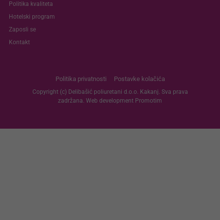
Politika kvaliteta
Hotelski program
Zaposli se
Kontakt
Politika privatnosti
Postavke kolačića
Copyright (c) Delibašić poliuretani d.o.o. Kakanj. Sva prava
zadržana. Web development
Promotim