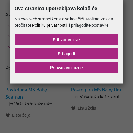
Ova stranica upotrebljava kolačiće
Struktura i tehnički opis
Na ovoj web stranci koriste se kolačići. Molimo Vas da
Vanjska navlaka 100% pamuk
pročitate
Politiku privatnosti
ili prilagodite postavke.
Punjenje 100% Microgel®
Prihvatam sve
Perivo na 30 °C
Prilagodi
Prihvaćam nužne
Povezani proizvodi
Posteljina MS Baby
Posteljina MS Baby Uni
...jer Vaša koža kaže tako!
Seaman
...jer Vaša koža kaže tako!
Lista želja
Lista želja