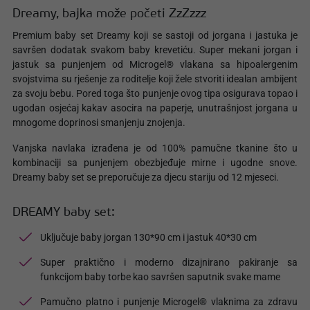
Dreamy, bajka može početi ZzZzzz
Premium baby set Dreamy koji se sastoji od jorgana i jastuka je
savršen dodatak svakom baby krevetiću. Super mekani jorgan i
jastuk sa punjenjem od Microgel® vlakana sa hipoalergenim
svojstvima su rješenje za roditelje koji žele stvoriti idealan ambijent
za svoju bebu. Pored toga što punjenje ovog tipa osigurava topao i
ugodan osjećaj kakav asocira na paperje, unutrašnjost jorgana u
mnogome doprinosi smanjenju znojenja.
Vanjska navlaka izrađena je od 100% pamučne tkanine što u
kombinaciji sa punjenjem obezbjeđuje mirne i ugodne snove.
Dreamy baby set se preporučuje za djecu stariju od 12 mjeseci.
DREAMY baby set:
Uključuje baby jorgan 130*90 cm i jastuk 40*30 cm
Super praktično i moderno dizajnirano pakiranje sa
funkcijom baby torbe kao savršen saputnik svake mame
Pamučno platno i punjenje Microgel® vlaknima za zdravu