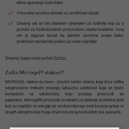
klimu spavanja Vaše bebe
Vrhunska završna obrada uz atraktivan dizajn
Dreamy set se čini idealnim rješenjem za roditelje koji su u
potrazi za funkcionalnim proizvodom visoke kvalitete. Ovaj
set je siguran korak ka slatkim snovima svake bebe,
praktičan namjenski poklon za Vaše najmilije!
Dreamy, bajka može početi ZzZzzz
Zašto Microgel® vlakna?!
MICROGEL vlakna su nano - izrazito tanka vlakna, koja kroz odliku
nevjerovatne mekoće stvaraju luksuznu udobnost koja se često
komparira sa udobnošću koju pružaju proizvodi sa
paperjem. Microgel® proizvodi su idealni za rješenje problema ljudi
koji su osjetljivi na alergije jer ne dozvoljavaju zadržavanje grinja te
drugih alergena koji mogu imati loš uticaj na kvalitet sna spavača.