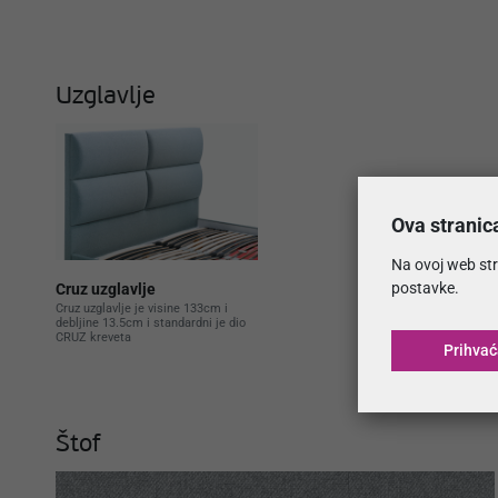
Uzglavlje
Ova stranic
Na ovoj web str
postavke.
Cruz uzglavlje
Cruz uzglavlje je visine 133cm i
debljine 13.5cm i standardni je dio
CRUZ kreveta
Prihva
Štof