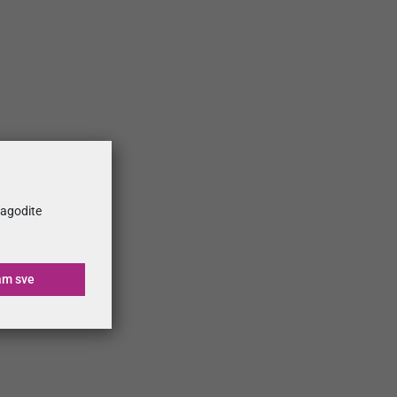
ilagodite
am sve