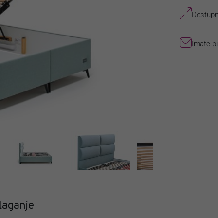
Dostupne
Imate pi
laganje