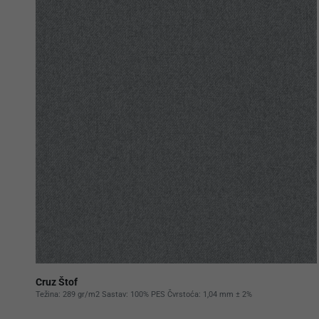
Cruz Štof
Težina: 289 gr/m2 Sastav: 100% PES Čvrstoća: 1,04 mm ± 2%