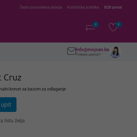
Često postavljena pitanja
Korisnička podrška
B2B portal
0
0
info@mojsan.ba
Trebate pomoć?
t Cruz
nalni krevet sa bazom za odlaganje
 upit
a listu želja