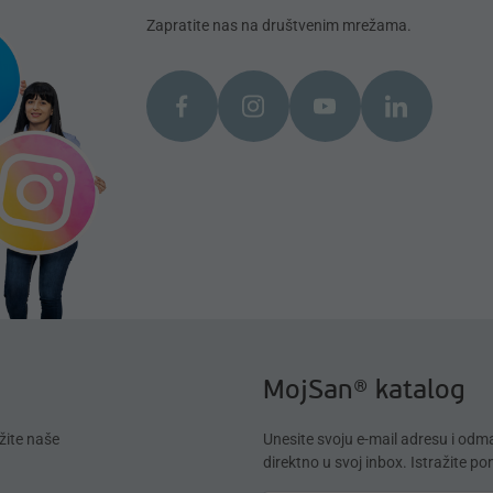
Zapratite nas na društvenim mrežama.
MojSan® katalog
žite naše
Unesite svoju e-mail adresu i od
direktno u svoj inbox. Istražite p