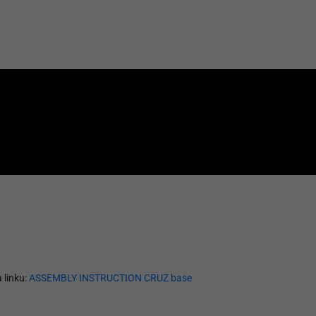
 linku:
ASSEMBLY INSTRUCTION CRUZ base