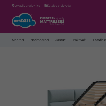
Lokacije prodavnica
Katalog proizvoda
Madraci
Nadmadraci
Jastuci
Pokrivači
Latofleks