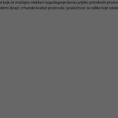
je koja će značajno olakšati raspolaganje danas prijeko potrebnim pro
rni dizajn, vrhunski kvalitet proizvoda i praktičnost su odlike koje odab