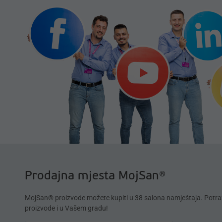
Prodajna mjesta MojSan®
MojSan® proizvode možete kupiti u 38 salona namještaja. Potra
proizvode i u Vašem gradu!