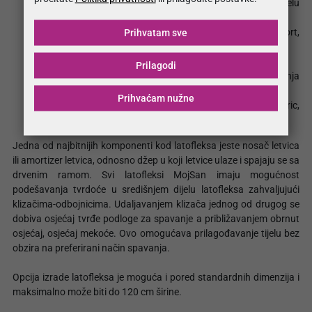
COMFORT fleksibilni sa mogućnošću podizanja u predjelu
glave i nogu.
Pogledajte: Basic Comfort, Flex Comfort, Activ Comfort,
Prihvatam sve
Vitasan Comfort
Prilagodi
MOTORIC fleksibilni sa mogućnošću elektronskog podizanja
u predjelu glave i nogu.
Prihvaćam nužne
Pogledajte: Basic Motoric, Flex Motoric, Activ Motoric,
Vitasan Motoric.
Jedna od najbitnijih komponenti kod latofleksa jeste nosač letvica
ili amortizer letvica, odnosno džep u koji letvice ulaze i spajaju se sa
drvenim ramom. Svi latofleksi MojSan imaju mogućnost
podešavanja tvrdoće u središnjem dijelu latofleksa zahvaljujući
klizačima-odbojnicima. Udaljavanjem klizača jednog od drugog se
dobiva osjećaj tvrđe podloge za spavanje a približavanjem obrnut
osjećaj, osjećaj mekoće. Ovo omogućava prilagođavanje tijelu bez
obzira na preferirani način spavanja.
Opcija izrade latofleksa je moguća i pored standardnih dimenzija i
maksimalno može biti do 120 cm širine.