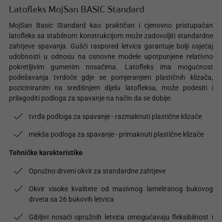
Latofleks MojSan BASIC Standard
MojSan Basic Standard kao praktičan i cjenovno pristupačan
latofleks sa stabilnom konstrukcijom može zadovoljiti standardne
zahtjeve spavanja. Gušći raspored letvica garantuje bolji osjećaj
udobnosti u odnosu na osnovne modele upotpunjene relativno
pokretljivim gumenim nosačima. Latofleks ima mogućnost
podešavanja tvrdoće gdje se pomjeranjem plastičnih klizača,
poziciniranim na središnjem dijelu latofleksa, može podesiti i
prilagoditi podloga za spavanje na način da se dobije:
tvrđa podloga za spavanje - razmaknuti plastične klizače
mekša podloga za spavanje - primaknuti plastične klizače
Tehničke karakteristike
Opružno drveni okvir za standardne zahtjeve
Okvir visoke kvalitete od masivnog lameliranog bukovog
drveta sa 26 bukovih letvica
Gibljivi nosači opružnih letvica omogućavaju fleksibilnost i