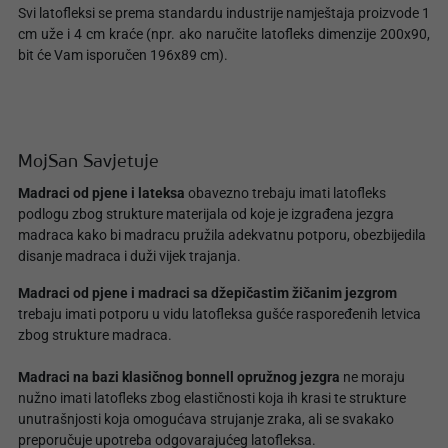
Svi latofleksi se prema standardu industrije namještaja proizvode 1
cm uže i 4 cm kraće (npr. ako naručite latofleks dimenzije 200x90,
bit će Vam isporučen 196x89 cm).
MojSan Savjetuje
Madraci od pjene i lateksa
obavezno trebaju imati latofleks
podlogu zbog strukture materijala od koje je izgrađena jezgra
madraca kako bi madracu pružila adekvatnu potporu, obezbijedila
disanje madraca i duži vijek trajanja.
Madraci od pjene i madraci sa džepičastim žičanim jezgrom
trebaju imati potporu u vidu latofleksa gušće raspoređenih letvica
zbog strukture madraca.
Madraci na bazi klasičnog bonnell opružnog jezgra
ne moraju
nužno imati latofleks zbog elastičnosti koja ih krasi te strukture
unutrašnjosti koja omogućava strujanje zraka, ali se svakako
preporučuje upotreba odgovarajućeg latofleksa.