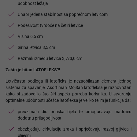
udobnost ležaja
Unaprijeđena stabilnost sa poprečnom letvicom
Podesivost tvrdoće na četiri letvice
Visina 6,5 cm
Širina letvica 3,5 cm
Razmak između letvica 3,7/3,0 cm
Zašto je bitan LATOFLEKS?!
Letvičasta podloga ili latofleks je nezaobilazan element jednog
sistema za spavanje. Asortiman MojSan latofleksa je raznovrstan
kako bi zadovoljio što širi aspekt potreba korisnika. U stvaranju
optimalne udobnosti učešće latofleksa je veliko te im je funkcija da:
preuzimaju dio pritiska tijela te omogućavaju madracu
dodatnu prilagodljivost
obezbjeđuju cirkulaciju zraka i sprječavaju razvoj gljivica i
plijesni