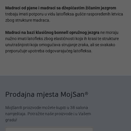
Madraci od pjene i madraci sa džepićastim žičanim jezgrom
trebaju imati potporu u vidu latofleksa gušće raspoređenih letvica
zbog strukture madraca.
Madraci na bazi klasičnog bonnell opružnog jezgra
ne moraju
nužno imati latofleks zbog elastičnosti koja ih krasi te strukture
unutrašnjosti koja omogućava strujanje zraka, ali se svakako
preporučuje upotreba odgovarajućeg latofleksa.
Prodajna mjesta MojSan®
MojSan® proizvode možete kupiti u 38 salona
namještaja. Potražite naše proizvode i u Vašem
gradu!