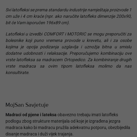
Svi latofleksi se prema standardu industrije namještaja proizvode 1
cm uže i 4 cm kraće (npr. ako naručite latofleks dimenzije 200x90,
bit će Vam isporučen 196x89 cm).
Latofleksi u izvedbi COMFORT i MOTORIC se mogu preporučiti za
bolesnike koji puno vremena provode u krevetu, ali i za osobe
kojima je opcija podizanja uzglavlja i uznožja bitna u smislu
dodatne udobnosti i relaksacije. Preporučujemo kombinaciju ove
vrste latofleksa sa madracem Ortopedico. Za kombiniranje drugih
vrste madraca sa ovim tipom latofleksa molimo da nas
konsultirate.
MojSan Savjetuje
Madraci od pjene i lateksa
obavezno trebaju imati latofleks
podlogu zbog strukture materijala od koje je izgrađena jezgra
madraca kako bi madracu pružila adekvatnu potporu, obezbijedila
disanje madraca i duži vijek trajanja.