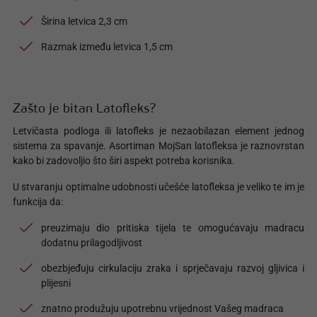
Širina letvica 2,3 cm
Razmak između letvica 1,5 cm
Zašto je bitan Latofleks?
Letvičasta podloga ili latofleks je nezaobilazan element jednog
sistema za spavanje. Asortiman MojSan latofleksa je raznovrstan
kako bi zadovoljio što širi aspekt potreba korisnika.
U stvaranju optimalne udobnosti učešće latofleksa je veliko te im je
funkcija da:
preuzimaju dio pritiska tijela te omogućavaju madracu
dodatnu prilagodljivost
obezbjeđuju cirkulaciju zraka i sprječavaju razvoj gljivica i
plijesni
znatno produžuju upotrebnu vrijednost Vašeg madraca