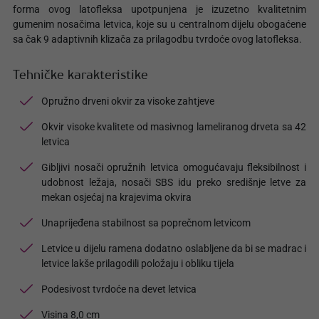
forma ovog latofleksa upotpunjena je izuzetno kvalitetnim
gumenim nosačima letvica, koje su u centralnom dijelu obogaćene
sa čak 9 adaptivnih klizača za prilagodbu tvrdoće ovog latofleksa.
Tehničke karakteristike
Opružno drveni okvir za visoke zahtjeve
Okvir visoke kvalitete od masivnog lameliranog drveta sa 42
letvica
Gibljivi nosači opružnih letvica omogućavaju fleksibilnost i
udobnost ležaja, nosači SBS idu preko središnje letve za
mekan osjećaj na krajevima okvira
Unaprijeđena stabilnost sa poprečnom letvicom
Letvice u dijelu ramena dodatno oslabljene da bi se madrac i
letvice lakše prilagodili položaju i obliku tijela
Podesivost tvrdoće na devet letvica
Visina 8,0 cm