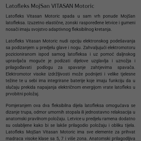
Latofleks MojSan VITASAN Motoric
Latofleks Vitasan Motoric spada u sam vrh ponude MojSan
latofleksa. Izuzetno elastične, zonski raspoređene letvice i gumeni
nosači imaju svojstvo adaptivnog fleksibilnog kretanja.
Latofleks Vitasan Motoric nudi opciju elektronskog podešavanja
sa podizanjem u predjelu glave i nogu. Zahvaljujući elektromotoru
pozicioniranom ispod samog latofleksa i uz pomoć daljnskog
upravljača moguće je podizati dijelove uzglavlja i uznožja i
prilagođavati podlogu za spavanje zahtjevima spavača.
Elektromotor visoke izdržljivosti može podnijeti i velike tjelesne
težine te u sebi ima integrirane baterije koje imaju funkciju da u
slučaju prekida napajanja električnom energijom vrate latofleks u
prvobitni položaj.
Pomjeranjem ova dva fleksibilna dijela latofleksa omogućava se
dizanje trupa, odmor umornih stopala ili jednostavno relaksacija u
anatomski pravilnom položaju. Letvice u predjelu ramena dodatno
su oslabljene kako bi se lakše prilagodio položaju i obliku tijela.
Latofleks MojSan Vitasan Motoric ima sve elemente za prihvat
madraca visoke klase sa 5, 7 i više zona. Anatomski prilagodljiva