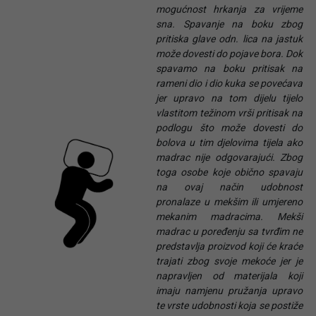
mogućnost hrkanja za vrijeme
sna. Spavanje na boku zbog
pritiska glave odn. lica na jastuk
može dovesti do pojave bora. Dok
spavamo na boku pritisak na
rameni dio i dio kuka se povećava
jer upravo na tom dijelu tijelo
vlastitom težinom vrši pritisak na
podlogu što može dovesti do
bolova u tim djelovima tijela ako
madrac nije odgovarajući. Zbog
toga osobe koje obično spavaju
na ovaj način udobnost
pronalaze u mekšim ili umjereno
mekanim madracima. Mekši
madrac u poređenju sa tvrđim ne
predstavlja proizvod koji će kraće
trajati zbog svoje mekoće jer je
napravljen od materijala koji
imaju namjenu pružanja upravo
te vrste udobnosti koja se postiže