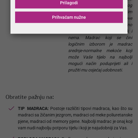
Prilagodi
do hrkanja i eventualnog
uznemiravanja partnera tim
Prihvaćam nužne
nezgodnim zvukom. Kod ove
vrste spavanja jastuk je poželjno
da bude tanak ili da ga čak i
nema. Madrac koji se čini
logičnim izborom je madrac
srednje-normalne mekoće koji
može Vaše tijelo na najbolji
mogući način poduprijeti ali i
pružiti mu osjećaj udobnosti.
Obratite pažnju na:
TIP MADRACA:
Postoje različiti tipovi madraca, kao što su
madraci sa žičanim jezgrom, madraci od meke poliuretanske
pjene, madraci od memory pjene. Najbolji madrac je onaj koji
vam nudi najbolju potporu tijelu i koji je najudobniji za Vas.