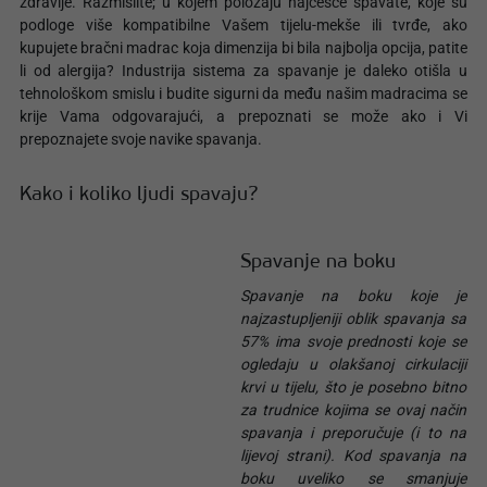
zdravlje. Razmislite; u kojem položaju najčešće spavate, koje su
podloge više kompatibilne Vašem tijelu-mekše ili tvrđe, ako
kupujete bračni madrac koja dimenzija bi bila najbolja opcija, patite
li od alergija? Industrija sistema za spavanje je daleko otišla u
tehnološkom smislu i budite sigurni da među našim madracima se
krije Vama odgovarajući, a prepoznati se može ako i Vi
prepoznajete svoje navike spavanja.
Kako i koliko ljudi spavaju?
Spavanje na boku
Spavanje na boku koje je
najzastupljeniji oblik spavanja sa
57% ima svoje prednosti koje se
ogledaju u olakšanoj cirkulaciji
krvi u tijelu, što je posebno bitno
za trudnice kojima se ovaj način
spavanja i preporučuje (i to na
lijevoj strani). Kod spavanja na
boku uveliko se smanjuje