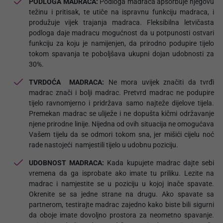
PODLOGA MADRACA:
Podloga madraca apsorbuje njegovu
težinu i pritisak, te utiče na ispravnu funkciju madraca, i
produžuje vijek trajanja madraca. Fleksibilna letvičasta
podloga daje madracu mogućnost da u potpunosti ostvari
funkciju za koju je namijenjen, da prirodno podupire tijelo
tokom spavanja te poboljšava ukupni dojan udobnosti za
30%.
TVRDOĆA MADRACA:
Ne mora uvijek značiti da tvrđi
madrac znači i bolji madrac. Pretvrd madrac ne podupire
tijelo ravnomjerno i pridržava samo najteže dijelove tijela.
Premekan madrac se uliježe i ne dopušta kičmi održavanje
njene prirodne linije. Nijedna od ovih situacija ne omogućava
Vašem tijelu da se odmori tokom sna, jer mišići cijelu noć
rade nastojeći namjestili tijelo u udobnu poziciju.
UDOBNOST MADRACA:
Kada kupujete madrac dajte sebi
vremena da ga isprobate ako imate tu priliku. Lezite na
madrac i namjestite se u poziciju u kojoj inače spavate.
Okrenite se sa jedne strane na drugu. Ako spavate sa
partnerom, testirajte madrac zajedno kako biste bili sigurni
da oboje imate dovoljno prostora za neometno spavanje.