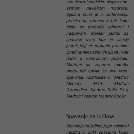
vrlo često i vanjskim slojem odn.
samom navlakom madraca.
Ključna stvar je u rasterećenju
pritiska na ramena i kuk kako
biste se probudili odmorni i
naspavani. Idealan jastuk za
spavače ovog tipa je visočiji
jastuk koji će popuniti prazninu
iznad ramena tako da glava i vrat
budu u neutralnom položaju.
Madraci sa zonama također
mogu biti opcija za ovu vrstu
spavanja. Razmislite o : Madrac
Memory 4+14, Madrac
Ortopedico, Madrac Dalia Plus,
Madrac Prestige, Madrac Cooler.
Spavanje na leđima
Spavanje na leđima je po nekima i
najzdraviji oblik spavanja kojeg