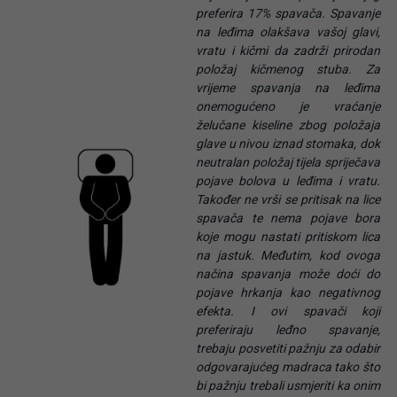
preferira 17% spavača. Spavanje
na leđima olakšava vašoj glavi,
vratu i kičmi da zadrži prirodan
položaj kičmenog stuba. Za
vrijeme spavanja na leđima
onemogućeno je vraćanje
želučane kiseline zbog položaja
glave u nivou iznad stomaka, dok
neutralan položaj tijela spriječava
pojave bolova u leđima i vratu.
Također ne vrši se pritisak na lice
spavača te nema pojave bora
koje mogu nastati pritiskom lica
na jastuk. Međutim, kod ovoga
načina spavanja može doći do
pojave hrkanja kao negativnog
efekta. I ovi spavači koji
preferiraju leđno spavanje,
trebaju posvetiti pažnju za odabir
odgovarajućeg madraca tako što
bi pažnju trebali usmjeriti ka onim