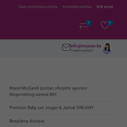
Često postavljena pitanja
Korisnička podrška
B2B portal
0
0
info@mojsan.ba
Trebate pomoć?
Brand MojSan® postao oficijelni sponzor
Nogometnog saveza BiH
Premium Baby set Jorgan & Jastuk DREAMY
Besplatna dostava