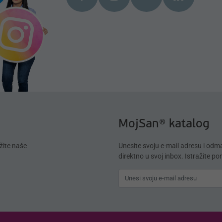
MojSan® katalog
žite naše
Unesite svoju e-mail adresu i od
direktno u svoj inbox. Istražite p