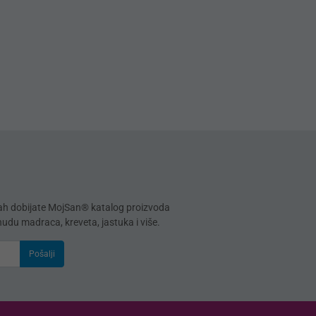
mah dobijate MojSan® katalog proizvoda
onudu madraca, kreveta, jastuka i više.
Pošalji