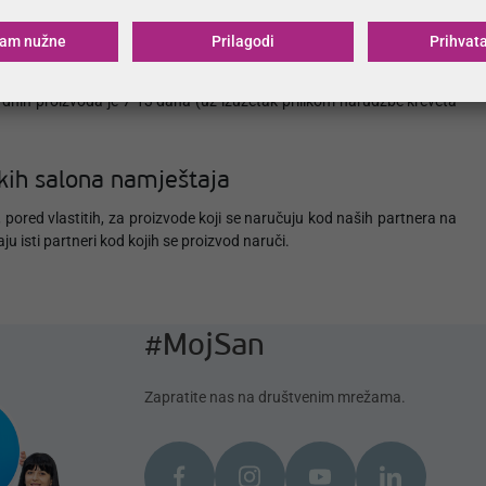
nutku dostave.
ćam nužne
Prilagodi
Prihvat
ne prodaje smo obezbijedili za madrace i nadmadrace kupljene na
 i osobljem a za isporuke koje su van našeg dometa dostavu realizira
dnih proizvoda je 7-13 dana (uz izuzetak prilikom narudžbe kreveta
ih salona namještaja
pored vlastitih, za proizvode koji se naručuju kod naših partnera na
 isti partneri kod kojih se proizvod naruči.
#MojSan
Zapratite nas na društvenim mrežama.