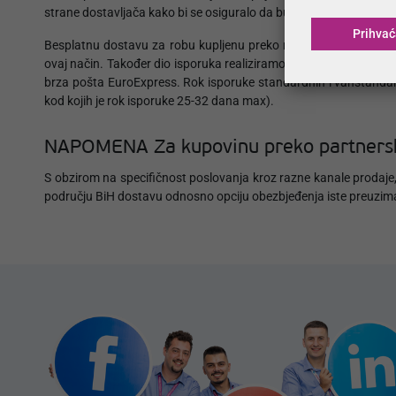
strane dostavljača kako bi se osiguralo da bude na adresi u tre
Prihva
Besplatnu dostavu za robu kupljenu preko naše MojSan® mobil
ovaj način. Također dio isporuka realiziramo vlastitim prevozom
brza pošta EuroExpress. Rok isporuke standardnih i vanstandar
kod kojih je rok isporuke 25-32 dana max).
NAPOMENA Za kupovinu preko partnersk
S obzirom na specifičnost poslovanja kroz razne kanale prodaje, 
području BiH dostavu odnosno opciju obezbjeđenja iste preuzimaju