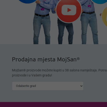
Prodajna mjesta MojSan®
MojSan® proizvode možete kupiti u 38 salona namještaja. Potra
proizvode i u Vašem gradu!