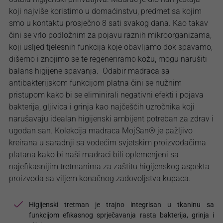
koji najviše koristimo u domaćinstvu, predmet sa kojim
smo u kontaktu prosječno 8 sati svakog dana. Kao takav
čini se vrlo podložnim za pojavu raznih mikroorganizama,
koji usljed tjelesnih funkcija koje obavljamo dok spavamo,
dišemo i znojimo se te regeneriramo kožu, mogu narušiti
balans higijene spavanja. Odabir madraca sa
antibakterijskom funkcijom platna čini se nužnim
pristupom kako bi se eliminirali negativni efekti i pojava
bakterija, gljivica i grinja kao najčešćih uzročnika koji
narušavaju idealan higijenski ambijent potreban za zdrav i
ugodan san. Kolekcija madraca MojSan® je pažljivo
kreirana u saradnji sa vodećim svjetskim proizvođačima
platana kako bi naši madraci bili oplemenjeni sa
najefikasnijim tretmanima za zaštitu higijenskog aspekta
proizvoda sa viljem konačnog zadovoljstva kupaca.
Higijenski tretman je trajno integrisan u tkaninu sa
funkcijom efikasnog sprječavanja rasta bakterija, grinja i