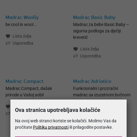
Madrac Woolly
Madrac Basic Baby
be cool in wool...
Madrac za bebe Basic Baby –
sigurna podloga za dječiji
Lista želja
krevetić
Usporedba
Lista želja
Usporedba
Madrac Compact
Madrac Adriatico
Madrac Compact, dašak
Funkcionalni i prozračni
prirode u Vašoj sobi!
madrac sa izuzetnom bočnom
potporom!
Lista želja
Ova stranica upotrebljava kolačiće
Lista želja
Usporedba
Usporedba
Na ovoj web stranci koriste se kolačići. Molimo Vas da
pročitate
Politiku privatnosti
ili prilagodite postavke.