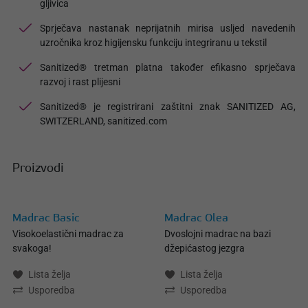
gljivica
Sprječava nastanak neprijatnih mirisa usljed navedenih
uzročnika kroz higijensku funkciju integriranu u tekstil
Sanitized® tretman platna također efikasno sprječava
razvoj i rast plijesni
Sanitized® je registrirani zaštitni znak SANITIZED AG,
SWITZERLAND, sanitized.com
Proizvodi
Madrac Basic
Madrac Olea
Visokoelastični madrac za
Dvoslojni madrac na bazi
svakoga!
džepićastog jezgra
Lista želja
Lista želja
Usporedba
Usporedba