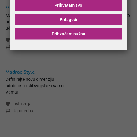
Prihvatam sve
Madrac President
Madrac Dreamer
Madrac za idealan raspored
Premium madrac za vrhunsko
Prilagodi
pritiska tijela i maksimalnu
iskustvo spavanja.
udobnost spavača.
Lista želja
Prihvaćam nužne
Lista želja
Usporedba
Usporedba
Madrac Style
Definirajte novu dimenziju
udobnosti i stil svojstven samo
Vama!
Lista želja
Usporedba