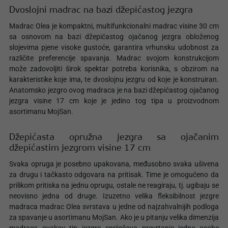
Dvoslojni madrac na bazi džepićastog jezgra
Madrac Olea je kompaktni, multifunkcionalni madrac visine 30 cm
sa osnovom na bazi džepićastog ojačanog jezgra obloženog
slojevima pjene visoke gustoće, garantira vrhunsku udobnost za
različite preferencije spavanja. Madrac svojom konstrukcijom
može zadovoljiti širok spektar potreba korisnika, s obzirom na
karakteristike koje ima, te dvoslojnu jezgru od koje je konstruiran.
Anatomsko jezgro ovog madraca je na bazi džepićastog ojačanog
jezgra visine 17 cm koje je jedino tog tipa u proizvodnom
asortimanu MojSan.
Džepićasta opružna jezgra sa ojačanim
džepićastim jezgrom visine 17 cm
Svaka opruga je posebno upakovana, međusobno svaka ušivena
za drugu i tačkasto odgovara na pritisak. Time je omogućeno da
prilikom pritiska na jednu oprugu, ostale ne reagiraju, tj. ugibaju se
neovisno jedna od druge. Izuzetno velika fleksibilnost jezgre
madraca madrac Olea svrstava u jedne od najzahvalnijih podloga
za spavanje u asortimanu MojSan. Ako je u pitanju velika dimenzija