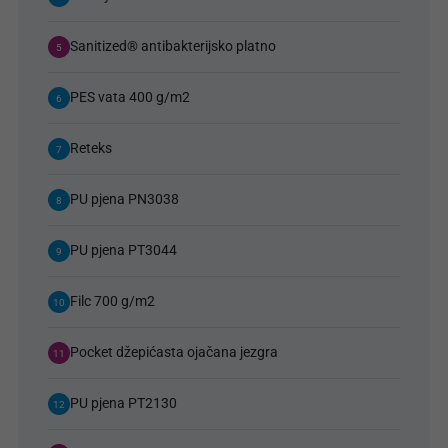
Sanitized® antibakterijsko platno
5
PES vata 400 g/m2
6
Reteks
7
PU pjena PN3038
8
PU pjena PT3044
9
Filc 700 g/m2
10
Pocket džepićasta ojačana jezgra
11
PU pjena PT2130
12