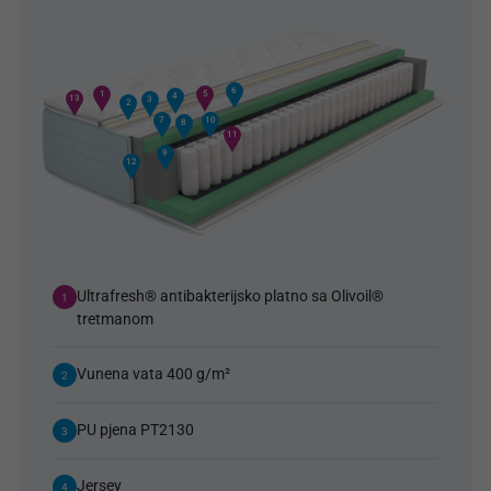
6
5
1
4
13
3
2
7
10
8
11
9
12
Ultrafresh® antibakterijsko platno sa Olivoil®
1
tretmanom
Vunena vata 400 g/m²
2
PU pjena PT2130
3
Jersey
4