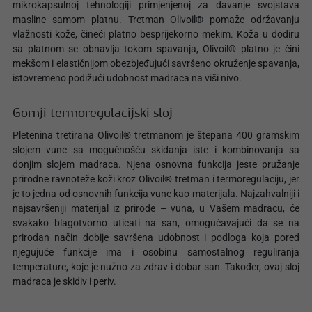
mikrokapsulnoj tehnologiji primjenjenoj za davanje svojstava
masline samom platnu. Tretman Olivoil® pomaže održavanju
vlažnosti kože, čineći platno besprijekorno mekim. Koža u dodiru
sa platnom se obnavlja tokom spavanja, Olivoil® platno je čini
mekšom i elastičnijom obezbjeđujući savršeno okruženje spavanja,
istovremeno podižući udobnost madraca na viši nivo.
Gornji termoregulacijski sloj
Pletenina tretirana Olivoil® tretmanom je štepana 400 gramskim
slojem vune sa mogućnošću skidanja iste i kombinovanja sa
donjim slojem madraca. Njena osnovna funkcija jeste pružanje
prirodne ravnoteže koži kroz Olivoil® tretman i termoregulaciju, jer
je to jedna od osnovnih funkcija vune kao materijala. Najzahvalniji i
najsavršeniji materijal iz prirode – vuna, u Vašem madracu, će
svakako blagotvorno uticati na san, omogućavajući da se na
prirodan način dobije savršena udobnost i podloga koja pored
njegujuće funkcije ima i osobinu samostalnog reguliranja
temperature, koje je nužno za zdrav i dobar san. Također, ovaj sloj
madraca je skidiv i periv.