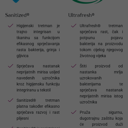
Sanitized®
Ultrafresh®
Higijenski tretman je
Ultrafresh® tretman
trajno integrisan u
sprječava rast, čak i
tkaninu sa funkcijom
potpunu pojavu
efikasnog sprječavanja
bakterija na proizvodu
rasta bakterija, grinja i
tokom cijelog njegovog
gljivica
životnog vijeka
Sprječava nastanak
Štiti proizvod od
neprijatnih mirisa usljed
nastanka mrlja
navedenih uzročnika
uzrokovanih
kroz higijensku funkciju
bakterijama te
integriranu u tekstil
sprječava nastanak
neprijatnih mirisa istog
Sanitized® tretman
uzročnika
platna također efikasno
sprječava razvoj i rast
Pruža sigurnu,
plijesni
dugotrajnu zaštitu koja
će proizvod duži