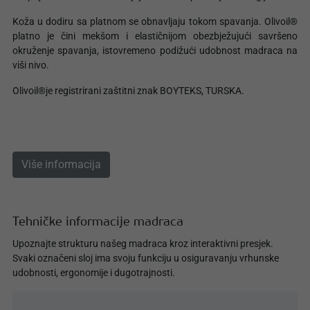
Koža u dodiru sa platnom se obnavljaju tokom spavanja. Olivoil®
platno je čini mekšom i elastičnijom obezbježujući savršeno
okruženje spavanja, istovremeno podižući udobnost madraca na
viši nivo.
Olivoil®je registrirani zaštitni znak BOYTEKS, TURSKA.
Više informacija
Tehničke informacije madraca
Upoznajte strukturu našeg madraca kroz interaktivni presjek.
Svaki označeni sloj ima svoju funkciju u osiguravanju vrhunske
udobnosti, ergonomije i dugotrajnosti.