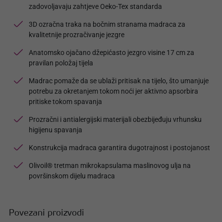
zadovoljavaju zahtjeve Oeko-Tex standarda
3D ozračna traka na bočnim stranama madraca za
kvalitetnije prozračivanje jezgre
Anatomsko ojačano džepićasto jezgro visine 17 cm za
pravilan položaj tijela
Madrac pomaže da se ublaži pritisak na tijelo, što umanjuje
potrebu za okretanjem tokom noći jer aktivno apsorbira
pritiske tokom spavanja
Prozračni i antialergijski materijali obezbijeđuju vrhunsku
higijenu spavanja
Konstrukcija madraca garantira dugotrajnost i postojanost
Olivoil® tretman mikrokapsulama maslinovog ulja na
površinskom dijelu madraca
Povezani proizvodi