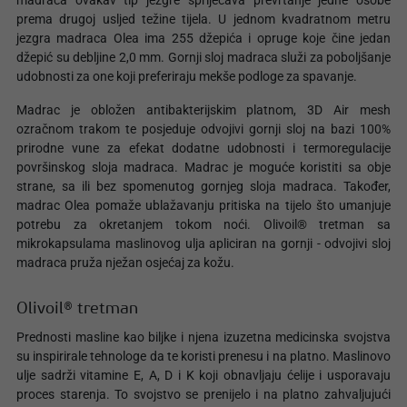
madraca ovakav tip jezgre spriječava prevrtanje jedne osobe
prema drugoj usljed težine tijela. U jednom kvadratnom metru
jezgra madraca Olea ima 255 džepića i opruge koje čine jedan
džepić su debljine 2,0 mm. Gornji sloj madraca služi za poboljšanje
udobnosti za one koji preferiraju mekše podloge za spavanje.
Madrac je obložen antibakterijskim platnom, 3D Air mesh
ozračnom trakom te posjeduje odvojivi gornji sloj na bazi 100%
prirodne vune za efekat dodatne udobnosti i termoregulacije
površinskog sloja madraca. Madrac je moguće koristiti sa obje
strane, sa ili bez spomenutog gornjeg sloja madraca. Također,
madrac Olea pomaže ublažavanju pritiska na tijelo što umanjuje
potrebu za okretanjem tokom noći. Olivoil® tretman sa
mikrokapsulama maslinovog ulja apliciran na gornji - odvojivi sloj
madraca pruža nježan osjećaj za kožu.
Olivoil® tretman
Prednosti masline kao biljke i njena izuzetna medicinska svojstva
su inspirirale tehnologe da te koristi prenesu i na platno. Maslinovo
ulje sadrži vitamine E, A, D i K koji obnavljaju ćelije i usporavaju
proces starenja. To svojstvo se prenijelo i na platno zahvaljujući