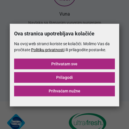
Vuna
Navlaka sa štepanim vunenim punjenjem
Ova stranica upotrebljava kolačiće
Na ovoj web stranci koriste se kolačići. Molimo Vas da
pročitate
Politiku privatnosti
ili prilagodite postavke.
Prihvatam sve
Pocket jezgra
Prilagodi
Osnova baze madraca od džepićastih opružnih jezgri
Prihvaćam nužne