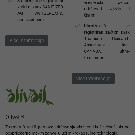
Sanitized® je registrirani
vremenski period
zaštitni znak SANITIZED
održavati svježim i
AG, SWITZERLAND,
čistim
sanitized.com
Ultrafresh® je
registrirani zaštitni znak
Thomson Research
Više informacija
Associates, Inc.,
CANADA. ultra-
fresh.com
Više informacija
Olivoil®
Tretman Olivoil® pomaže održavanju vlažnosti kože, čineći platno
besprijekorno mekim zahvaljujući mikrokapsulnoj tehnologiji.