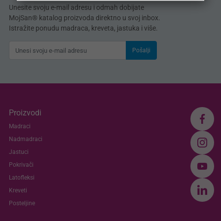
Unesite svoju e-mail adresu i odmah dobijate
MojSan® katalog proizvoda direktno u svoj inbox.
Istražite ponudu madraca, kreveta, jastuka i više.
Pošalji
Proizvodi
Madraci
Nadmadraci
Jastuci
Pokrivači
Latofleksi
Kreveti
Posteljine