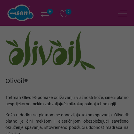
0
0
Olivoil®
Tretman Olivoil® pomaže održavanju vlažnosti kože, čineći platno
besprijekorno mekim zahvaljujući mikrokapsulnoj tehnologiji.
Koža u dodiru sa platnom se obnavljaju tokom spavanja. Olivoil®
platno je čini mekšom i elastičnijom obezbježujući savršeno
okruženje spavanja, istovremeno podižući udobnost madraca na
viši nivo.