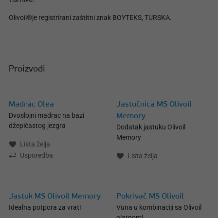
Olivoil®je registrirani zaštitni znak BOYTEKS, TURSKA.
Proizvodi
Madrac Olea
Jastučnica MS Olivoil
Dvoslojni madrac na bazi
Memory
džepićastog jezgra
Dodatak jastuku Olivoil
Memory
Lista želja
Usporedba
Lista želja
Jastuk MS Olivoil Memory
Pokrivač MS Olivoil
Idealna potpora za vrat!
Vuna u kombinaciji sa Olivoil
platnom!