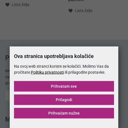
Lista želja
Lista želja
Ova stranica upotrebljava kolačiće
Prodajna mjesta MojSan®
Na ovoj web stranci koriste se kolačići. Molimo Vas da
MojSan® proizvode možete kupiti u 38 salona
pročitate
Politiku privatnosti
ili prilagodite postavke.
namještaja. Potražite naše proizvode i u Vašem
gradu!
Prihvatam sve
Prilagodi
Prihvaćam nužne
MojSan® katalog