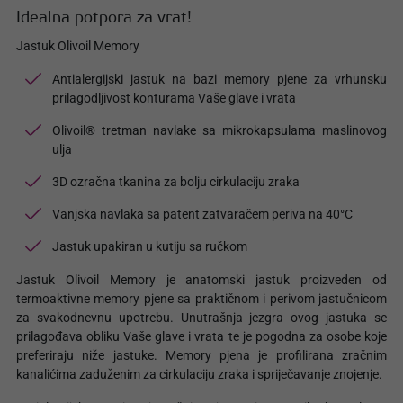
Idealna potpora za vrat!
Jastuk Olivoil Memory
Antialergijski jastuk na bazi memory pjene za vrhunsku
prilagodljivost konturama Vaše glave i vrata
Olivoil® tretman navlake sa mikrokapsulama maslinovog
ulja
3D ozračna tkanina za bolju cirkulaciju zraka
Vanjska navlaka sa patent zatvaračem periva na 40°C
Jastuk upakiran u kutiju sa ručkom
Jastuk Olivoil Memory je anatomski jastuk proizveden od
termoaktivne memory pjene sa praktičnom i perivom jastučnicom
za svakodnevnu upotrebu. Unutrašnja jezgra ovog jastuka se
prilagođava obliku Vaše glave i vrata te je pogodna za osobe koje
preferiraju niže jastuke. Memory pjena je profilirana zračnim
kanalićima zaduženim za cirkulaciju zraka i spriječavanje znojenje.