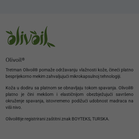
Olivoil®
Tretman Olivoil® pomaže održavanju vlažnosti kože, čineći platno
besprijekorno mekim zahvaljujući mikrokapsulnoj tehnologiji.
Koža u dodiru sa platnom se obnavljaju tokom spavanja. Olivoil®
platno je čini mekšom i elastičnijom obezbježujući savršeno
okruženje spavanja, istovremeno podižući udobnost madraca na
viši nivo.
Olivoil®je registrirani zaštitni znak BOYTEKS, TURSKA.