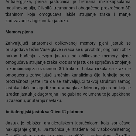
Antialergijska, periva jastučnica je tretirana mikrokapsulama
maslinovog ulja, Olivoil® tretmanom i obogaćena prozračnom 3D
tkaninom koja omogućava lakše strujanje zraka i manje
zadržavanje vlage unutar jastuka.
Memory pjena
Zahvaljujući anatomski oblikovanoj memory pjeni jastuk se
prilagođava težini Vaše glave i vraća se u prvobitni, originalni oblik
nakon buđenja. Jezgra jastuka od oblikovane memory pjene
omogućava strujanje zraka kroz sam jastuk te spriječava znojenje
u kombinaciji za ozračnom 3D trakom. Lakša cirkulacija zraka je
omogućena zahvaljujući zračnim kanalićima čija funkcija pored
prozračnosti jeste i ta da se zahvaljujući takvoj strukturi samog
jastuka lakše prilagodi konturama glave. Memory pjena od koje je
izrađen jastuk je dugotrajna i ne gubi na volumenu te je upakirana
u zasebnu, unutarnju navlaku.
Antialergijski jastuk sa Olivoil® platnom
Jastuk je obložen antialergijskom jastučnicom koja spriječava
nakupljanje grinja. Jastučnica je izrađena od visokokvalitetnog
Olivoil® platna koje je perivo na 40°C i zadovoljava Öko-Tex