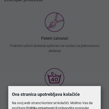
Značajke proizvoda
Patent zatvarač
Praktični ušivni dodatak apliciran na navlaci za jednostavno
skidanje
Ova stranica upotrebljava kolačiće
Periva navlaka
Navlaka proizvoda periva na 40°C
Na ovoj web stranci koriste se kolačići. Molimo Vas da
pročitate
Politiku privatnosti
ili prilagodite postavke.