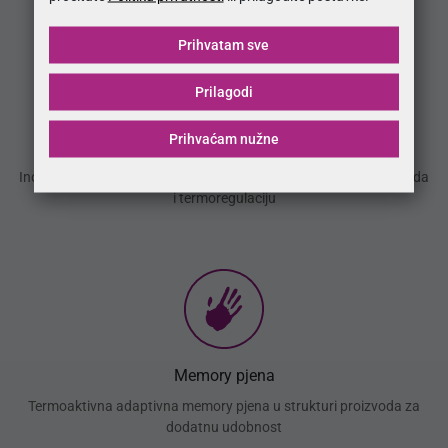
Prihvatam sve
Prilagodi
Prihvaćam nužne
3D Air mesh
Inovativno platno za olakšavanje strujanja zraka unutar proizvoda
i termoregulaciju
Memory pjena
Termoaktivna adaptivna memory pjena u strukturi proizvoda za
dodatnu udobnost