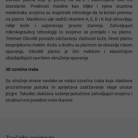
standarde. Prednosti masline kao biljke i njena izuzetna
medicinska svojstva su inspirirale tehnologe da te koristi prenesu
na platno. Maslinovo ulje sadrži vitamine A, E, D i K koji obnavljaju
ćelije kože i usporavaju proces starenja. Zahvaljujući
mikrokapsulnoj tehnologiji to svojstvo se prenijelo i na platno.
Tretman Olivoil® pomaže održavanju vlažnosti kože, čineći platno
besprijekorno mekim. Koža u dodiru sa platnom se obnavlja tokom
spavanja, Olivoil® platno je čini mekšom i elastičnijom
obezbjeđujući savršeno okruženje spavanja.
3D ozračna traka
Sa stražnje strane navlake se nalazi ozračna traka koja olakšava
prozračivanje jastuka te spriječava zadržavanje vlage unutar
jezgre. Također, olakšava sušenje jastučnice zahvaljujući svojstvu i
strukturi ove posebne vrste tkanine.