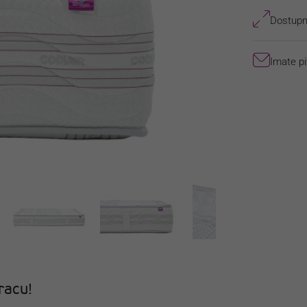
Dostupne
Imate pi
racu!