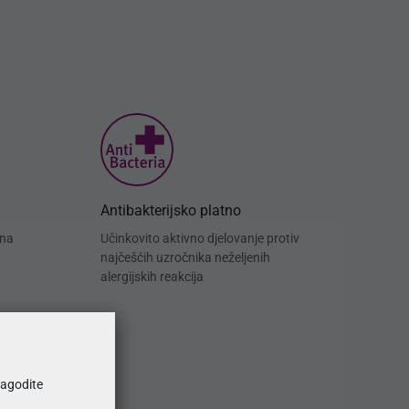
Antibakterijsko platno
 na
Učinkovito aktivno djelovanje protiv
najčešćih uzročnika neželjenih
alergijskih reakcija
ilagodite