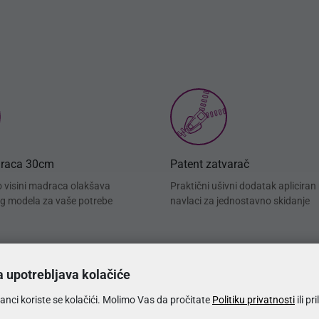
draca 30cm
Patent zatvarač
o visini madraca olakšava
Praktični ušivni dodatak apliciran
g modela za vaše potrebe
navlaci za jednostavno skidanje
a upotrebljava kolačiće
anci koriste se kolačići. Molimo Vas da pročitate
Politiku privatnosti
ili pr