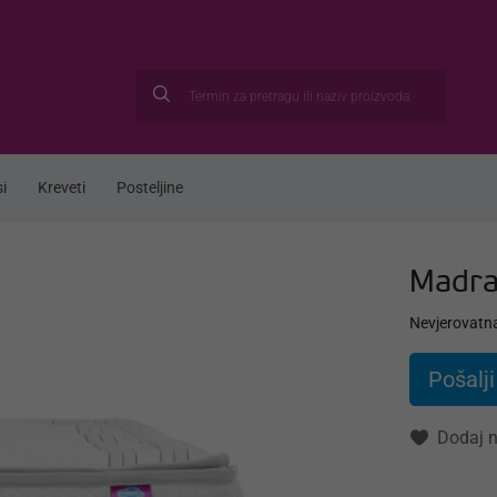
i
Kreveti
Posteljine
Madra
Nevjerovatn
Pošalji
Dodaj n