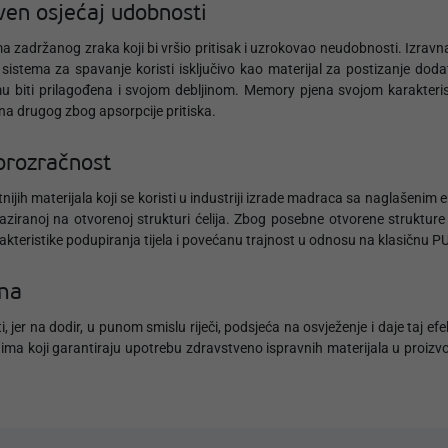
ven osjećaj udobnosti
a zadržanog zraka koji bi vršio pritisak i uzrokovao neudobnosti. Izrav
i sistema za spavanje koristi isključivo kao materijal za postizanje d
u biti prilagođena i svojom debljinom. Memory pjena svojom karakteri
 na drugog zbog apsorpcije pritiska.
prozračnost
alitetnijih materijala koji se koristi u industriji izrade madraca sa nagla
i baziranoj na otvorenoj strukturi ćelija. Zbog posebne otvorene struktu
arakteristike podupiranja tijela i povećanu trajnost u odnosu na klasičnu PU
ima
jer na dodir, u punom smislu riječi, podsjeća na osvježenje i daje taj ef
ma koji garantiraju upotrebu zdravstveno ispravnih materijala u proizvo