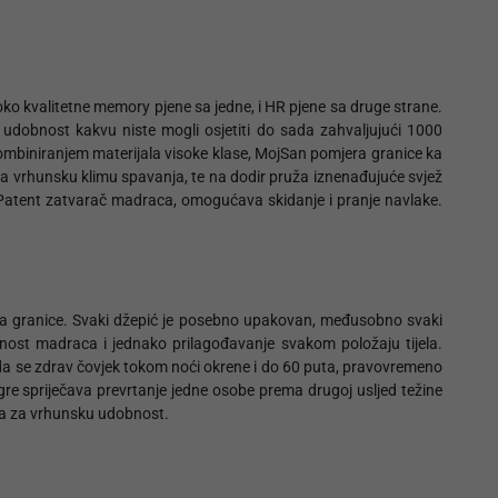
oko kvalitetne memory pjene sa jedne, i HR pjene sa druge strane.
udobnost kakvu niste mogli osjetiti do sada zahvaljujući 1000
mbiniranjem materijala visoke klase, MojSan pomjera granice ka
a vrhunsku klimu spavanja, te na dodir pruža iznenađujuće svjež
. Patent zatvarač madraca, omogućava skidanje i pranje navlake.
mjera granice. Svaki džepić je posebno upakovan, međusobno svaki
ilnost madraca i jednako prilagođavanje svakom položaju tijela.
 da se zdrav čovjek tokom noći okrene i do 60 puta, pravovremeno
zgre spriječava prevrtanje jedne osobe prema drugoj usljed težine
ića za vrhunsku udobnost.