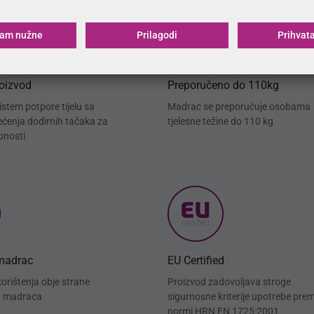
ćam nužne
Prilagodi
Prihvat
roizvod
Preporučeno do 110kg
stem potpore tijelu sa
Madrac se preporučuje osobama
rećenja dodirnih tačaka za
tjelesne težine do 110 kg
bnosti
madrac
EU Certified
rištenja obje strane
Proizvod zadovoljava stroge
a madraca
sigurnosne kriterije upotrebe pre
normi HRN EN 1725:2001