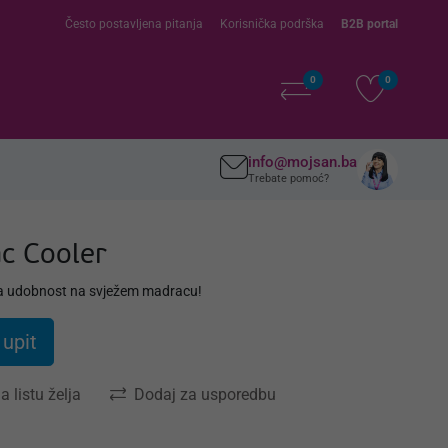
Često postavljena pitanja
Korisnička podrška
B2B portal
0
0
info@mojsan.ba
Trebate pomoć?
c Cooler
a udobnost na svježem madracu!
 upit
a listu želja
Dodaj za usporedbu