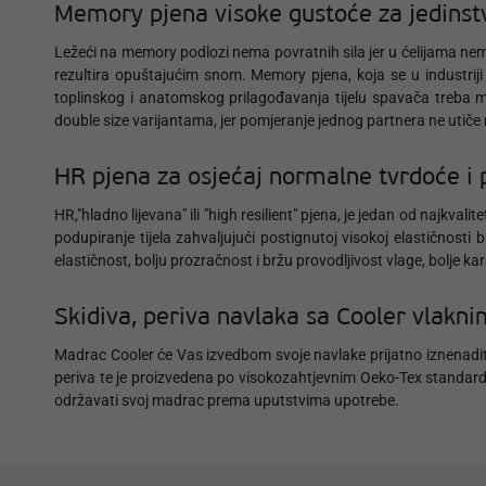
Memory pjena visoke gustoće za jedinst
Ležeći na memory podlozi nema povratnih sila jer u ćelijama nem
rezultira opuštajućim snom. Memory pjena, koja se u industrij
toplinskog i anatomskog prilagođavanja tijelu spavača treba m
double size varijantama, jer pomjeranje jednog partnera ne utiče
HR pjena za osjećaj normalne tvrdoće i 
HR,"hladno lijevana" ili "high resilient" pjena, je jedan od najkv
podupiranje tijela zahvaljujući postignutoj visokoj elastičnost
elastičnost, bolju prozračnost i bržu provodljivost vlage, bolje k
Skidiva, periva navlaka sa Cooler vlakn
Madrac Cooler će Vas izvedbom svoje navlake prijatno iznenaditi, 
periva te je proizvedena po visokozahtjevnim Oeko-Tex standardi
održavati svoj madrac prema uputstvima upotrebe.