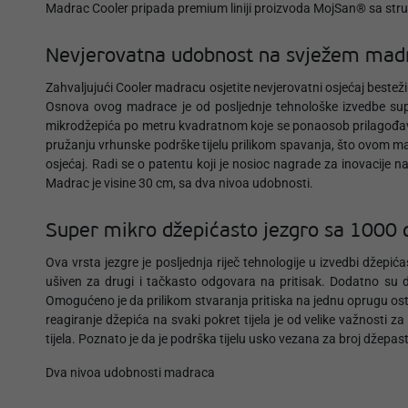
Madrac Cooler pripada premium liniji proizvoda MojSan® sa struk
Nevjerovatna udobnost na svježem mad
Zahvaljujući Cooler madracu osjetite nevjerovatni osjećaj bestež
Osnova ovog madrace je od posljednje tehnološke izvedbe supe
mikrodžepića po metru kvadratnom koje se ponaosob prilagođava
pružanju vrhunske podrške tijelu prilikom spavanja, što ovom m
osjećaj. Radi se o patentu koji je nosioc nagrade za inovacije
Madrac je visine 30 cm, sa dva nivoa udobnosti.
Super mikro džepićasto jezgro sa 1000
Ova vrsta jezgre je posljednja riječ tehnologije u izvedbi džep
ušiven za drugi i tačkasto odgovara na pritisak. Dodatno su dž
Omogućeno je da prilikom stvaranja pritiska na jednu oprugu ost
reagiranje džepića na svaki pokret tijela je od velike važnosti 
tijela. Poznato je da je podrška tijelu usko vezana za broj dž
Dva nivoa udobnosti madraca