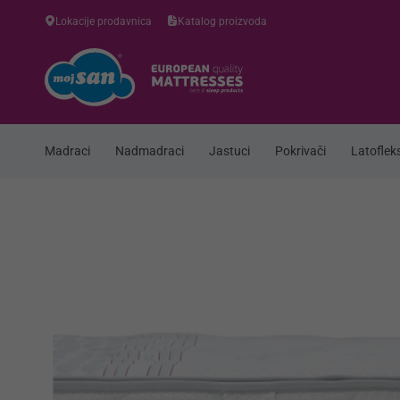
Lokacije prodavnica
Katalog proizvoda
Madraci
Nadmadraci
Jastuci
Pokrivači
Latofleks