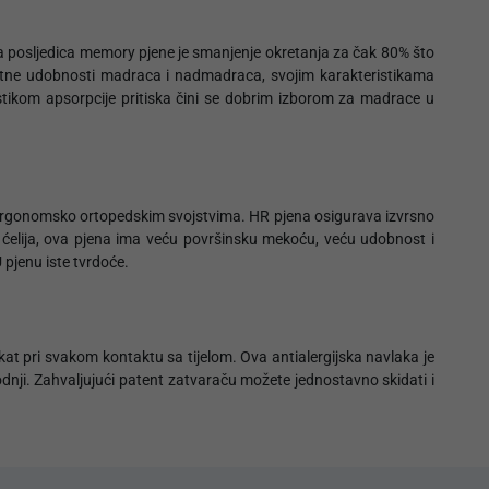
na posljedica memory pjene je smanjenje okretanja za čak 80% što
odatne udobnosti madraca i nadmadraca, svojim karakteristikama
stikom apsorpcije pritiska čini se dobrim izborom za madrace u
šenim ergonomsko ortopedskim svojstvima. HR pjena osigurava izvrsno
re ćelija, ova pjena ima veću površinsku mekoću, veću udobnost i
 pjenu iste tvrdoće.
ekat pri svakom kontaktu sa tijelom. Ova antialergijska navlaka je
dnji. Zahvaljujući patent zatvaraču možete jednostavno skidati i