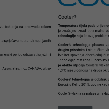
Cooler®
Temperatura tijela pada prije n
avu bakterija na proizvodu tokom
je značajno iznad opetimalne o
tehnologije
koja će ovaj problem na
 te sprječava nastanak neprijatnih
Cooler® tehnologija
platana za
drugim prirodnim i sintetičkim v
emenski period održavati svježim i
kvalitet spavanja obezbjeđujući
r
Tehnologija testirana u nekoliko l
je efekte
utjecaja Cooler® vlakan
h Associates, Inc., CANADA. ultra-
1,3°C niže u odnosu na druga okr
Cooler® tehnologija
je dobitnik 
Europi, u Kelnu 2015. godine kao 
Cooler® vlakna se nalaze u navl