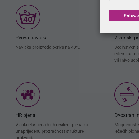
Prihva
Periva navlaka
7 zonski p
Navlaka proizvoda periva na 40°C
Jedinstven si
ciljem raste
viši nivo udo
HR pjena
Dvostrani 
Visokoelastična high resilient pjena za
Mogućnost ko
unaprijeđenu prozračnost strukture
ležećih ploh
proizvoda