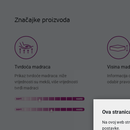
Značajke proizvoda
Tvrdoća madraca
Visina ma
Prikaz tvrdoće madraca: niže
Informacija 
vrijednosti su mekši, više vrijednosti
odabir pravo
tvrđi madraci
Ova stranic
Na ovoj web str
postavke.