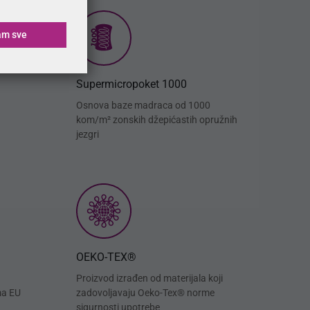
am sve
Supermicropoket 1000
Osnova baze madraca od 1000
kom/m² zonskih džepićastih opružnih
jezgri
OEKO-TEX®
Proizvod izrađen od materijala koji
ma EU
zadovoljavaju Oeko-Tex® norme
sigurnosti upotrebe