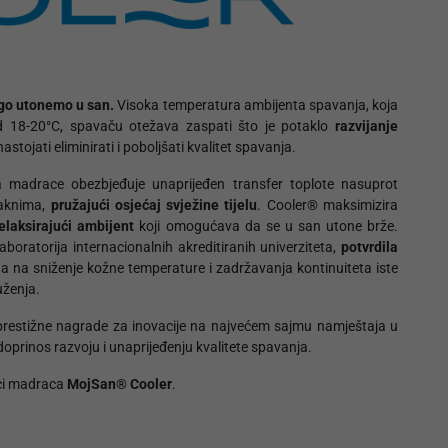
ego utonemo u san.
Visoka temperatura ambijenta spavanja, koja
d 18-20°C, spavaču otežava zaspati što je potaklo
razvijanje
stojati eliminirati i poboljšati kvalitet spavanja.
 madrace obezbjeđuje unaprijeđen transfer toplote nasuprot
laknima,
pružajući osjećaj svježine tijelu
. Cooler® maksimizira
elaksirajući ambijent
koji omogućava da se u san utone brže.
aboratorija internacionalnih akreditiranih univerziteta,
potvrdila
a na sniženje kožne temperature i zadržavanja kontinuiteta iste
uženja.
prestižne nagrade za inovacije na najvećem sajmu namještaja u
doprinos razvoju i unaprijeđenju kvalitete spavanja.
aci madraca
MojSan® Cooler
.