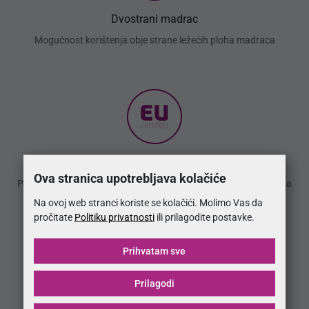
Dvostrani madrac
Mogućnost korištenja obje strane ležećih ploha madraca
EU Certified
Ova stranica upotrebljava kolačiće
Proizvod zadovoljava stroge sigurnosne kriterije upotrebe prema
EU normi HRN EN 1725:2001
Na ovoj web stranci koriste se kolačići. Molimo Vas da
pročitate
Politiku privatnosti
ili prilagodite postavke.
Prihvatam sve
Prilagodi