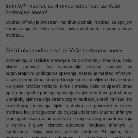
Infinity® madrac sa 4 nivoa udobnosti za Vaše
beskrajne snove!
Madrac Infinity je dvostrani, multifunkcionalni madrac, sa opcijom
kombiniranja do četiri različita nivoa udobnosti u samo jednom
madracu.
Četiri nivoa udobnosti za Vaše beskrajne snove
Kombinirajući različite materijale za proizvodnju madraca, kako
bismo zadovoljili što raznovrsnije potrebe spavača za
odgovarajućim podlogama spavanja, nastao je madrac Infinity®.
U svojoj kompaktnoj strukturi ima jezgru sastavljenu od dvije vrste
PU pjene različite tvrdoće, tvrđe i mekše, kako bi spavač imao
opciju prilagodbe podloge spavanja svojim trenutnim potrebama.
Gornji sloj pjene sa obje strane jezgre madraca je profiliran radi što
kvalitetnijeg prianjanja tijelu u dodiru sa površinskim slojem
madraca koji je odgovoran za osjećaj udobnosti. Madrac Infinity®
je prilagođen kako za odrasle, tako i za djecu. Jezgra madraca koja
je osnova i glavni element udobnosti madraca Infinity®, je
kombinacija dvije, osjetno različite tvrdoće PU pjena, koje