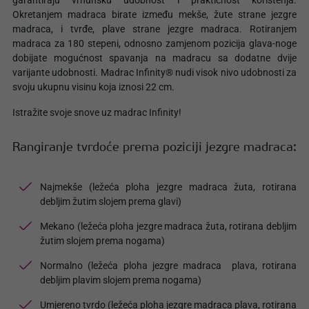
garantiraju vrhunsku udobnost i praktičnost korištenja.
Okretanjem madraca birate između mekše, žute strane jezgre
madraca, i tvrđe, plave strane jezgre madraca. Rotiranjem
madraca za 180 stepeni, odnosno zamjenom pozicija glava-noge
dobijate mogućnost spavanja na madracu sa dodatne dvije
varijante udobnosti. Madrac Infinity® nudi visok nivo udobnosti za
svoju ukupnu visinu koja iznosi 22 cm.
Istražite svoje snove uz madrac Infinity!
Rangiranje tvrdoće prema poziciji jezgre madraca:
Najmekše (ležeća ploha jezgre madraca žuta, rotirana
debljim žutim slojem prema glavi)
Mekano (ležeća ploha jezgre madraca žuta, rotirana debljim
žutim slojem prema nogama)
Normalno (ležeća ploha jezgre madraca plava, rotirana
debljim plavim slojem prema nogama)
Umjereno tvrdo (ležeća ploha jezgre madraca plava, rotirana