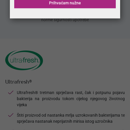
Prihvaćam nužne
OEKO-TEX®
Proizvod izrađen od materijala koji zadovoljavaju Oeko-Tex®
norme sigurnosti upotrebe
Ultrafresh®
Ultrafresh® tretman sprječava rast, čak i potpunu pojavu
bakterija na proizvodu tokom cijelog njegovog životnog
vijeka
Štiti proizvod od nastanka mrlja uzrokovanih bakterijama te
sprječava nastanak neprijatnih mirisa istog uzročnika