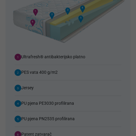
4
3
1
2
5
6
Ultrafresh® antibakterijsko platno
1
PES vata 400 g/m2
2
Jersey
3
PU pjena PE3030 profilirana
4
PU pjena PN2535 profilirana
5
Patent zatvarač
6