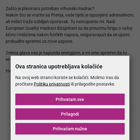
Zašto je planinaru potreban vrhunski madrac?
Nakon što se vratite sa Prenja, vaše tijelo je ispunjeno adrenalinom,
ali mišići traže ozbiljan oporavak. Tu nastupamo mi. Naši
European Quality madraci dizajnirani su da preuzmu brigu o vašoj
kičmi i mišićima nakon fizičkih napora, osiguravajući da se ujutro
probudite spremni za nove uspone.
Zelena glava nas je napunila energijom, a mi smo spremni da tu
energiju prenesemo u svaki vaš san.
Ova stranica upotrebljava kolačiće
Hvala cijeloj ekipi na hrabrosti i zajedništvu. Do sljedećeg vrha!
Na ovoj web stranci koriste se kolačići. Molimo Vas da
pročitate
Politiku privatnosti
ili prilagodite postavke.
Prihvatam sve
MojSan madraci stigli na Visočicu
Prilagodi
Šta nas je Prenj naučio o zdravlju i snovima?
Prihvaćam nužne
Virtuozi na terenu i u proizvodnji: MojSan Dream Team
pokorio Biznis ligu!