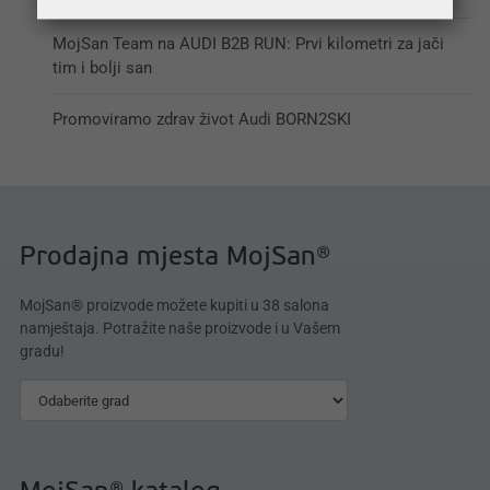
MojSan Team na AUDI B2B RUN: Prvi kilometri za jači
tim i bolji san
Promoviramo zdrav život Audi BORN2SKI
Prodajna mjesta MojSan®
MojSan® proizvode možete kupiti u 38 salona
namještaja. Potražite naše proizvode i u Vašem
gradu!