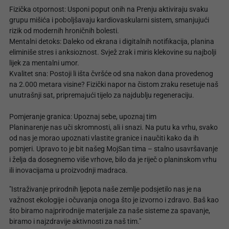
Fizička otpornost: Usponi poput onih na Prenju aktiviraju svaku
grupu mišića i poboljšavaju kardiovaskularni sistem, smanjujući
rizik od modernih hroničnih bolesti.
Mentalni detoks: Daleko od ekrana i digitalnih notifikacija, planina
eliminiše stres i anksioznost. Svjež zrak i miris klekovine su najbolji
lijek za mentalni umor.
Kvalitet sna: Postoji li išta čvršće od sna nakon dana provedenog
na 2.000 metara visine? Fizički napor na čistom zraku resetuje naš
unutrašnji sat, pripremajući tijelo za najdublju regeneraciju.
Pomjeranje granica: Upoznaj sebe, upoznaj tim
Planinarenje nas uči skromnosti, ali i snazi. Na putu ka vrhu, svako
od nas je morao upoznati vlastite granice i naučiti kako da ih
pomjeri. Upravo to je bit našeg MojSan tima – stalno usavršavanje
i želja da dosegnemo više vrhove, bilo da je riječ o planinskom vrhu
ili inovacijama u proizvodnji madraca.
"Istraživanje prirodnih ljepota naše zemlje podsjetilo nas je na
važnost ekologije i očuvanja onoga što je izvorno i zdravo. Baš kao
što biramo najprirodnije materijale za naše sisteme za spavanje,
biramo i najzdravije aktivnosti za naš tim."