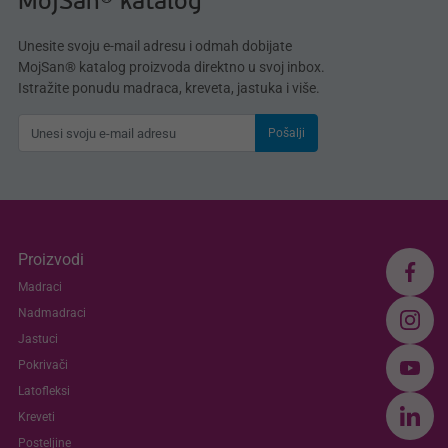
MojSan® katalog
Unesite svoju e-mail adresu i odmah dobijate
MojSan® katalog proizvoda direktno u svoj inbox.
Istražite ponudu madraca, kreveta, jastuka i više.
Pošalji
Proizvodi
Madraci
Nadmadraci
Jastuci
Pokrivači
Latofleksi
Kreveti
Posteljine