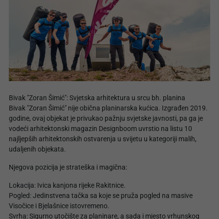
Bivak "Zoran Šimić": Svjetska arhitektura u srcu bh. planina
Bivak "Zoran Šimić" nije obična planinarska kućica. Izgrađen 2019.
godine, ovaj objekat je privukao pažnju svjetske javnosti, pa ga je
vodeći arhitektonski magazin Designboom uvrstio na listu 10
najljepših arhitektonskih ostvarenja u svijetu u kategoriji malih,
udaljenih objekata.
Njegova pozicija je strateška i magična:
Lokacija: Ivica kanjona rijeke Rakitnice.
Pogled: Jedinstvena tačka sa koje se pruža pogled na masive
Visočice i Bjelašnice istovremeno.
Svrha: Sigurno utočište za planinare, a sada i mjesto vrhunskog