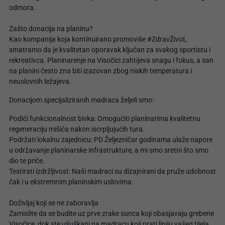
odmora.
Zašto donacija na planinu?
Kao kompanija koja kontinuirano promoviše #ZdravŽivot,
smatramo da je kvalitetan oporavak ključan za svakog sportistu i
rekreativca. Planinarenje na Visočici zahtijeva snagu i fokus, a san
na planini često zna biti izazovan zbog niskih temperatura i
neuslovnih ležajeva.
Donacijom specijaliziranih madraca željeli smo:
Podići funkcionalnost bivka: Omogućiti planinarima kvalitetnu
regeneraciju mišića nakon iscrpljujućih tura.
Podržati lokalnu zajednicu: PD Željezničar godinama ulaže napore
u održavanje planinarske infrastrukture, a mi smo sretni što smo
dio te priče.
Testirati izdržljivost: Naši madraci su dizajnirani da pruže udobnost
čak i u ekstremnim planinskim uslovima.
Doživljaj koji se ne zaboravlja
Zamislite da se budite uz prve zrake sunca koji obasjavaju grebene
Visočice, dok ste ušuškani na madracu koji prati liniju vašeg tijela,