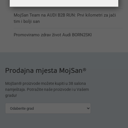
pokorio Biznis ligu!
MojSan Team na AUDI B2B RUN: Prvi kilometri za jači
tim i bolji san
Promoviramo zdrav život Audi BORN2SKI
Prodajna mjesta MojSan®
MojSan® proizvode možete kupiti u 38 salona
namještaja. Potražite naše proizvode i u Vašem
gradu!