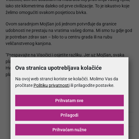
iako ste kilometrima daleko od prve civilizacije. To je iskustvo koje
želimo omogućiti svakom posjetiocu bivka.
Ovom saradnjom MojSan još jednom potvrđuje da granice
udobnosti ne prestaju na vratima vašeg doma. Mi smo tu gdje god
je potreban zdrav san – bilo to u centru grada ili na rubu
veličanstvenog kanjona.
"Prespavajte na Visočici i osjetite razliku. Jer uz MojSan, svaka
planina postaje dom."
Ova stranica upotrebljava kolačiće
Hvala PD Željezničar na povjerenju i koordinaciji. Vidimo se na
planini!
Na ovoj web stranci koriste se kolačići. Molimo Vas da
pročitate
Politiku privatnosti
ili prilagodite postavke.
Prihvatam sve
MojSan madraci stigli na Visočicu
Prilagodi
Šta nas je Prenj naučio o zdravlju i snovima?
Prihvaćam nužne
Virtuozi na terenu i u proizvodnji: MojSan Dream Team