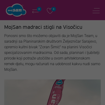
0
0
MojSan madraci stigli na Visočicu
Ponosni smo što možemo objaviti da je MojSan Team, u
saradnji sa Planinarskim društvom Željezničar Sarajevo,
opremio kultni bivak "Zoran Šimić" na planini Visočici
specijalizovanim madracima. Od sada, planinari i ljubitelji
prirode koji potraže utočište u ovom arhitektonskom
remek-djelu, mogu računati na udobnost kakvu nudi samo
MojSan.