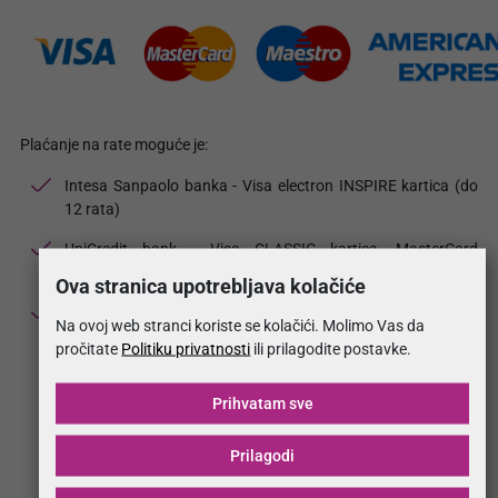
Plaćanje na rate moguće je:
Intesa Sanpaolo banka - Visa electron INSPIRE kartica (do
12 rata)
UniCredit bank - Visa CLASSIC kartica, MasterCard
revolving, VISA revolving i Zlatna VISA (do 24 rate)
Ova stranica upotrebljava kolačiće
American Express (do 6 rata)
Na ovoj web stranci koriste se kolačići. Molimo Vas da
pročitate
Politiku privatnosti
ili prilagodite postavke.
Prihvatam sve
Na rate za zaposlene
Prilagodi
PIO/MIO kredit