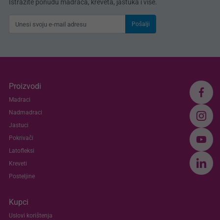
Istražite ponudu madraca, kreveta, jastuka i više.
Pošalji
Proizvodi
Madraci
Nadmadraci
Jastuci
Pokrivači
Latofleksi
Kreveti
Posteljine
Kupci
Uslovi korištenja