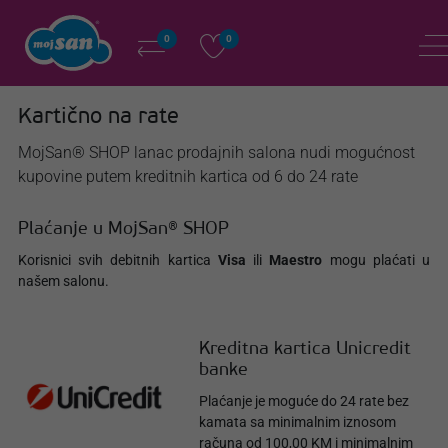
0
0
Kartično na rate
MojSan® SHOP lanac prodajnih salona nudi mogućnost
kupovine putem kreditnih kartica od 6 do 24 rate
Plaćanje u MojSan® SHOP
Korisnici svih debitnih kartica
Visa
ili
Maestro
mogu plaćati u
našem salonu.
Kreditna kartica Unicredit
banke
Plaćanje je moguće do 24 rate bez
kamata sa minimalnim iznosom
računa od 100,00 KM i minimalnim