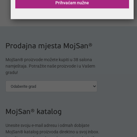
Prihvaćam nužne
Kartično na rate
Prodajna mjesta MojSan®
MojSan® proizvode možete kupiti u 38 salona
namještaja. Potražite naše proizvode i u Vašem
gradu!
MojSan® katalog
Unesite svoju e-mail adresu i odmah dobijate
MojSan® katalog proizvoda direktno u svoj inbox.