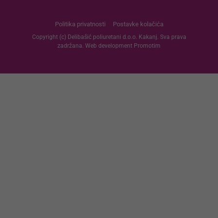
Politika privatnosti
Postavke kolačića
Copyright (c) Delibašić poliuretani d.o.o. Kakanj. Sva prava
zadržana. Web development
Promotim