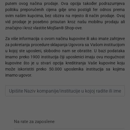
putem ovog načina prodaje. Ova opcija također podrazumjeva
politiku preporučenih cijena gdje smo postigli fer odnos prema
svim našim kupcima, bez obzira na mjesto ili način prodaje. Ovaj
vid prodaje je posebno prisutan kroz našu mobilnu prodaju ali
značajno i kroz vlastite MojSan® Shop-ove.
Za više informacija o ovom načinu kupovine ili ako imate zahtjeve
za pokretanja procedure sklapanja Ugovora sa Vašom institucijom
u kojoj ste uposleni, slobodno nam se obratite. U bazi podataka
imamo preko 1900 institucija čiji uposlenici imaju ovu mogućnost
kupovine što je u stvari opcija kreditiranja Vaše kupovine koju
može iskoristiti preko 50.000 uposlenika institucija sa kojima
imamo ugovor.
Na rate za zaposlene