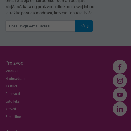
Unesite svoju e-mail adresu i odmah dobijate
MojSan® katalog proizvoda direktno u svoj inbox.
Istražite ponudu madraca, kreveta, jastuka i više.
Pošalji
Proizvodi
Madraci
Nadmadraci
Jastuci
Pokrivači
Latofleksi
Kreveti
Posteljine