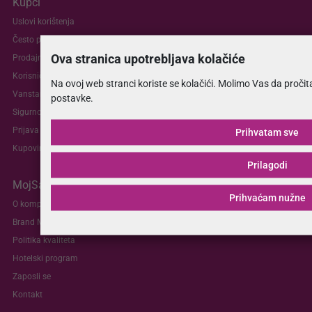
Kupci
Uslovi korištenja
Često postavljana pitanja
Ova stranica upotrebljava kolačiće
Prodajna mjesta
Korisnička podrška
Na ovoj web stranci koriste se kolačići. Molimo Vas da proči
Vanstandardne dimenzije
postavke.
Sigurnost plaćanja
Prijava reklamacije
Prihvatam sve
Kupovina na rate
Prilagodi
MojSan
Prihvaćam nužne
O kompaniji
Brand MojSan®
Politika kvaliteta
Hotelski program
Zaposli se
Kontakt