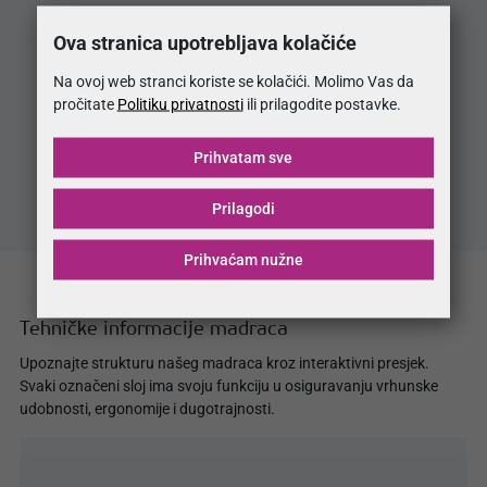
Ova stranica upotrebljava kolačiće
Na ovoj web stranci koriste se kolačići. Molimo Vas da
pročitate
Politiku privatnosti
ili prilagodite postavke.
Bonnell jezgra
Prihvatam sve
Osnova baze madraca od klasičnih bonnell opružnih jezgri
Prilagodi
Prihvaćam nužne
Tehničke informacije madraca
Upoznajte strukturu našeg madraca kroz interaktivni presjek.
Svaki označeni sloj ima svoju funkciju u osiguravanju vrhunske
udobnosti, ergonomije i dugotrajnosti.