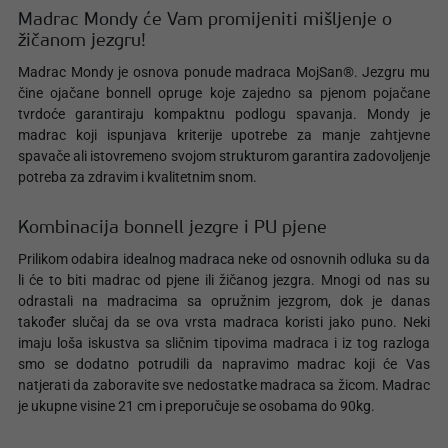
Madrac Mondy će Vam promijeniti mišljenje o
žičanom jezgru!
Madrac Mondy je osnova ponude madraca MojSan®. Jezgru mu
čine ojačane bonnell opruge koje zajedno sa pjenom pojačane
tvrdoće garantiraju kompaktnu podlogu spavanja. Mondy je
madrac koji ispunjava kriterije upotrebe za manje zahtjevne
spavače ali istovremeno svojom strukturom garantira zadovoljenje
potreba za zdravim i kvalitetnim snom.
Kombinacija bonnell jezgre i PU pjene
Prilikom odabira idealnog madraca neke od osnovnih odluka su da
li će to biti madrac od pjene ili žičanog jezgra. Mnogi od nas su
odrastali na madracima sa opružnim jezgrom, dok je danas
također slučaj da se ova vrsta madraca koristi jako puno. Neki
imaju loša iskustva sa sličnim tipovima madraca i iz tog razloga
smo se dodatno potrudili da napravimo madrac koji će Vas
natjerati da zaboravite sve nedostatke madraca sa žicom. Madrac
je ukupne visine 21 cm i preporučuje se osobama do 90kg.