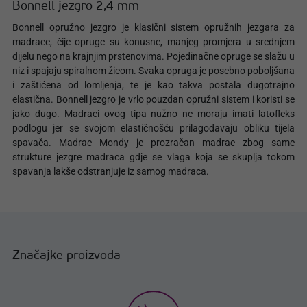
Bonnell jezgro 2,4 mm
Bonnell opružno jezgro je klasični sistem opružnih jezgara za
madrace, čije opruge su konusne, manjeg promjera u srednjem
dijelu nego na krajnjim prstenovima. Pojedinačne opruge se slažu u
niz i spajaju spiralnom žicom. Svaka opruga je posebno poboljšana
i zaštićena od lomljenja, te je kao takva postala dugotrajno
elastična. Bonnell jezgro je vrlo pouzdan opružni sistem i koristi se
jako dugo. Madraci ovog tipa nužno ne moraju imati latofleks
podlogu jer se svojom elastičnošću prilagođavaju obliku tijela
spavača. Madrac Mondy je prozračan madrac zbog same
strukture jezgre madraca gdje se vlaga koja se skuplja tokom
spavanja lakše odstranjuje iz samog madraca.
Značajke proizvoda