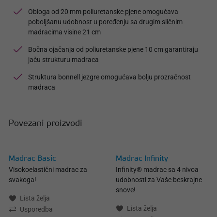
Obloga od 20 mm poliuretanske pjene omogućava
poboljšanu udobnost u poređenju sa drugim sličnim
madracima visine 21 cm
Bočna ojačanja od poliuretanske pjene 10 cm garantiraju
jaču strukturu madraca
Struktura bonnell jezgre omogućava bolju prozračnost
madraca
Povezani proizvodi
Madrac Basic
Madrac Infinity
Visokoelastični madrac za
Infinity® madrac sa 4 nivoa
svakoga!
udobnosti za Vaše beskrajne
snove!
Lista želja
Lista želja
Usporedba