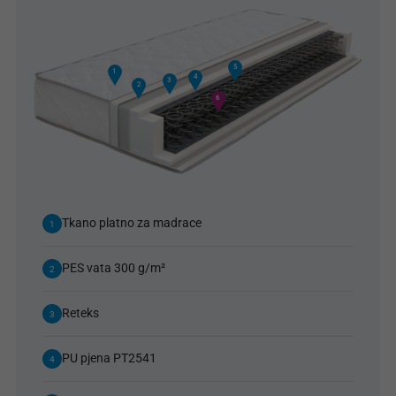
5
1
4
3
2
6
Tkano platno za madrace
1
PES vata 300 g/m²
2
Reteks
3
PU pjena PT2541
4